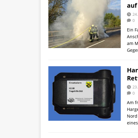
auf
24.
0
Ein 
Ansc
am M
Gege
Har
Ret
23.
0
Am f
Harg
Nord 
eines