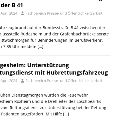
 der B 41
 April 2024
Fachbereich Presse- und Öffentlichkeitsarbeit
Fahrzeugbrand auf der Bundesstraße B 41 zwischen der
hlussstelle Rüdesheim und der Gräfenbachbrücke sorgte
ittwochmorgen für Behinderungen im Berufsverkehr.
n 7:35 Uhr meldete
[…]
gesheim: Unterstützung
tungsdienst mit Hubrettungsfahrzeug
 April 2024
Fachbereich Presse- und Öffentlichkeitsarbeit
rühen Dienstagmorgen wurden die Feuerwehr
esheim-Roxheim und die Drehleiter des Löschbezirks
vom Rettungsdienst zur Unterstützung bei der Rettung
 Patienten angefordert. Mit Hilfe
[…]