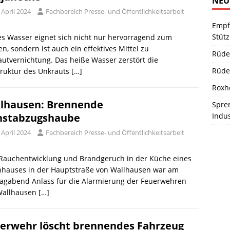
NEU
 April 2024
Fachbereich Presse- und Öffentlichkeitsarbeit
Empf
Stüt
s Wasser eignet sich nicht nur hervorragend zum
n, sondern ist auch ein effektives Mittel zu
Rüde
utvernichtung. Das heiße Wasser zerstört die
Rüde
truktur des Unkrauts
[…]
Roxh
lhausen: Brennende
Spren
Indu
stabzugshaube
 April 2024
Fachbereich Presse- und Öffentlichkeitsarbeit
 Rauchentwicklung und Brandgeruch in der Küche eines
hauses in der Hauptstraße von Wallhausen war am
agabend Anlass für die Alarmierung der Feuerwehren
Wallhausen
[…]
erwehr löscht brennendes Fahrzeug