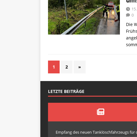
um
15.
0
Die 
Früh
angek
somm
1
2
»
LETZTE BEITRÄGE
Empfang des neuen Tanklöschfahrzeugs für