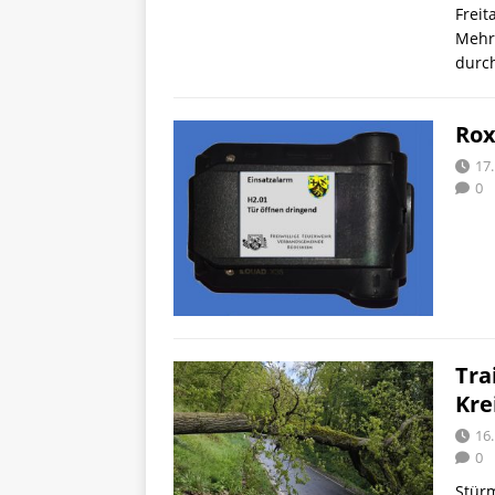
Frei
Mehr
durc
Rox
17.
0
Tra
Kre
16.
0
Stür