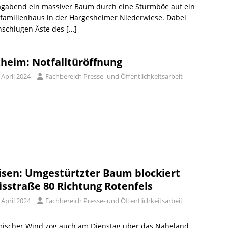
tagabend ein massiver Baum durch eine Sturmböe auf ein
familienhaus in der Hargesheimer Niederwiese. Dabei
hschlugen Äste des
[…]
heim: Notfalltüröffnung
 April 2024
Fachbereich Presse- und Öffentlichkeitsarbeit
isen: Umgestürtzter Baum blockiert
isstraße 80 Richtung Rotenfels
 April 2024
Fachbereich Presse- und Öffentlichkeitsarbeit
mischer Wind zog auch am Dienstag über das Naheland.