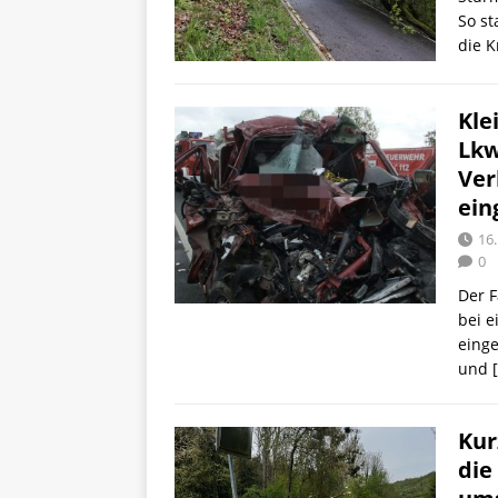
So st
die K
Kle
Lkw
Ver
ei
16.
0
Der 
bei e
einge
und
Kur
die