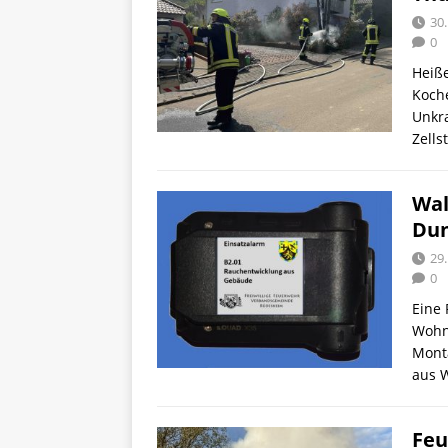
30.
0
Heiße
Koche
Unkra
Zells
Wal
Dun
29.
0
Eine
Wohn
Mont
aus 
Feu