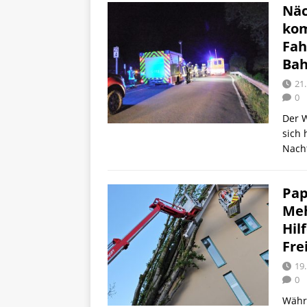
Näc
kom
Fah
Bah
21.
0
Der 
sich 
Nach
Pap
Meh
Hil
Fre
19.
0
Währ