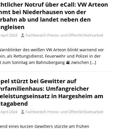
htlicher Notruf über eCall: VW Arteon
mt bei Niederhausen von der
rbahn ab und landet neben den
ngleisen
 April 2024
Fachbereich Presse- und Öffentlichkeitsarbeit
Warnblinker des weißen VW Arteon blinkt warnend vor
hin, als Rettungsdienst, Feuerwehr und Polizei in der
t zum Sonntag am Bahnübergang 🚉 zwischen
[…]
pel stürzt bei Gewitter auf
rfamilienhaus: Umfangreicher
feleistungseinsatz in Hargesheim am
itagabend
 April 2024
Fachbereich Presse- und Öffentlichkeitsarbeit
end eines kurzen Gewitters stürzte am frühen