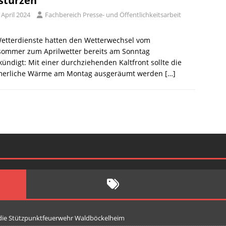
stürzen
 April 2024
Fachbereich Presse- und Öffentlichkeitsarbeit
Wetterdienste hatten den Wetterwechsel vom
sommer zum Aprilwetter bereits am Sonntag
ündigt: Mit einer durchziehenden Kaltfront sollte die
erliche Wärme am Montag ausgeräumt werden
[…]
 die Stützpunktfeuerwehr Waldböckelheim