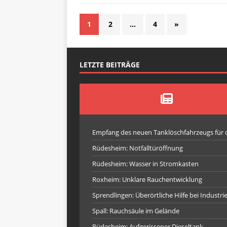
1
2
…
4
»
LETZTE BEITRÄGE
Empfang des neuen Tanklöschfahrzeugs für
Rüdesheim: Notfalltüröffnung
Rüdesheim: Wasser in Stromkasten
Roxheim: Unklare Rauchentwicklung
Sprendlingen: Überörtliche Hilfe bei Industr
Spall: Rauchsäule im Gelände
Rüdesheim: Aufgerissener Dieseltank