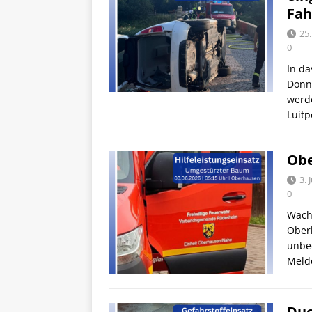
Fah
25.
0
In d
Donne
werd
Luit
Obe
3. 
0
Wach
Ober
unbed
Meld
Duc