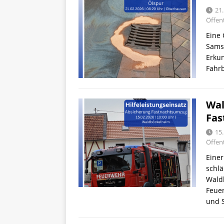
21
Öffent
Eine
Samst
Erkun
Fahr
Wal
Fas
15
Öffent
Einer
schlä
Wald
Feue
und 