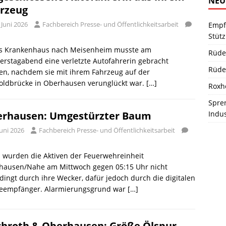
NEU
rzeug
 Juni 2026
Fachbereich Presse- und Öffentlichkeitsarbeit
Empf
Stüt
as Krankenhaus nach Meisenheim musste am
Rüde
rstagabend eine verletzte Autofahrerin gebracht
Rüde
en, nachdem sie mit ihrem Fahrzeug auf der
poldbrücke in Oberhausen verunglückt war.
[…]
Roxh
Spren
Indu
rhausen: Umgestürzter Baum
Juni 2026
Fachbereich Presse- und Öffentlichkeitsarbeit
 wurden die Aktiven der Feuerwehreinheit
hausen/Nahe am Mittwoch gegen 05:15 Uhr nicht
ingt durch ihre Wecker, dafür jedoch durch die digitalen
eempfänger. Alarmierungsgrund war
[…]
hroth & Oberhausen: Größe Ölspur