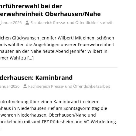
rführerwahl bei der
erwehreinheit Oberhausen/Nahe
 Januar 2026
Fachbereich Presse- und Öffentlichkeitsarbeit
ichen Glückwunsch Jennifer Wilbert! Mit einem schönen
bnis wählten die Angehörigen unserer Feuerwehreinheit
hausen an der Nahe heute Abend Jennifer Wilbert in
imer Wahl zu
[…]
derhausen: Kaminbrand
Januar 2026
Fachbereich Presse- und Öffentlichkeitsarbeit
Notrufmeldung über einen Kaminbrand in einem
haus in Niederhausen rief am Sonntagvormittag die
rwehren Niederhausen, Oberhausen/Nahe und
böckelheim mitsamt FEZ Rüdesheim und VG-Wehrleitung
]