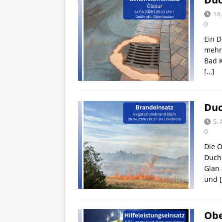
14
0
Ein D
mehr
Bad 
[…]
Duc
5. 
0
Die O
Duch
Glan 
und
Obe