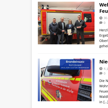
Weh
Feu
30.
0
Herzl
Erge
Ober
gehe
Nie
4. 
0
Die 
Wohn
Feue
Wald
in
[…