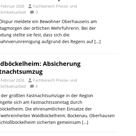
. Februar 2026
Fachbereich Presse- und
lichkeitsarbeit
0
 Ölspur meldete ein Bewohner Oberhausens am
agmorgen der örtlichen Wehrführerin. Bei der
dung stellte sie fest, dass sich die
bahnverunreinigung aufgrund des Regens auf
[…]
dböckelheim: Absicherung
tnachtsumzug
. Februar 2026
Fachbereich Presse- und
lichkeitsarbeit
0
 der größten Fastnachtsumzüge in der Region
ngelte sich am Fastnachtssonntag durch
böckelheim. Die ehrenamtlichen Einsatze der
rwehreinheiten Waldböckelheim, Bockenau, Oberhausen
Schloßböckelheim sicherten gemeinsam
[…]