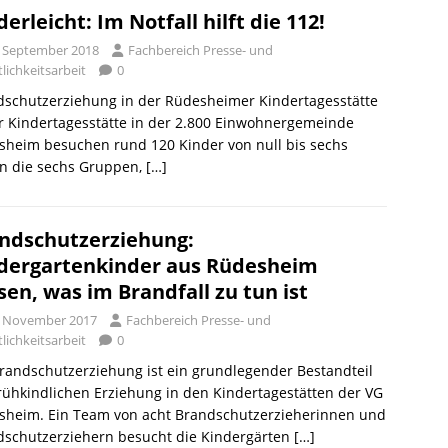
derleicht: Im Notfall hilft die 112!
. September 2018
Fachbereich Presse- und
lichkeitsarbeit
0
dschutzerziehung in der Rüdesheimer Kindertagesstätte
r Kindertagesstätte in der 2.800 Einwohnergemeinde
sheim besuchen rund 120 Kinder von null bis sechs
en die sechs Gruppen,
[…]
ndschutzerziehung:
dergartenkinder aus Rüdesheim
sen, was im Brandfall zu tun ist
. November 2017
Fachbereich Presse- und
lichkeitsarbeit
0
randschutzerziehung ist ein grundlegender Bestandteil
rühkindlichen Erziehung in den Kindertagestätten der VG
sheim. Ein Team von acht Brandschutzerzieherinnen und
dschutzerziehern besucht die Kindergärten
[…]