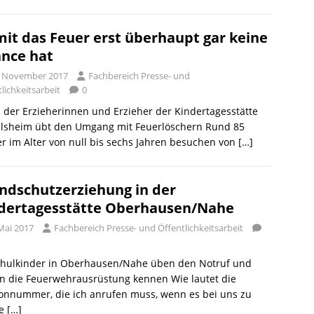
it das Feuer erst überhaupt gar keine
nce hat
. November 2017
Fachbereich Presse- und
lichkeitsarbeit
0
der Erzieherinnen und Erzieher der Kindertagesstätte
elsheim übt den Umgang mit Feuerlöschern Rund 85
r im Alter von null bis sechs Jahren besuchen von
[…]
ndschutzerziehung in der
dertagesstätte Oberhausen/Nahe
Mai 2017
Fachbereich Presse- und Öffentlichkeitsarbeit
chulkinder in Oberhausen/Nahe üben den Notruf und
n die Feuerwehrausrüstung kennen Wie lautet die
onnummer, die ich anrufen muss, wenn es bei uns zu
se
[…]