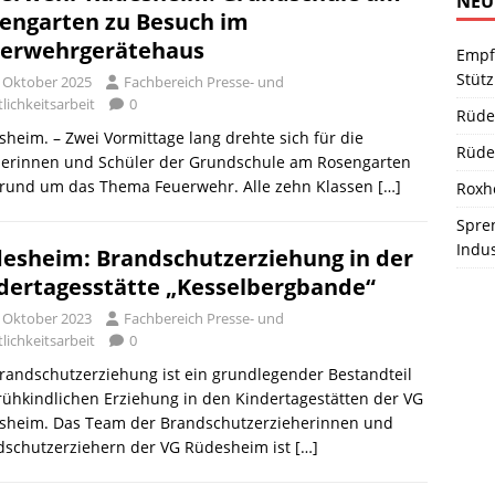
NEU
engarten zu Besuch im
erwehrgerätehaus
Empf
Stüt
. Oktober 2025
Fachbereich Presse- und
lichkeitsarbeit
0
Rüde
heim. – Zwei Vormittage lang drehte sich für die
Rüde
lerinnen und Schüler der Grundschule am Rosengarten
s rund um das Thema Feuerwehr. Alle zehn Klassen
[…]
Roxh
Spren
Indu
esheim: Brandschutzerziehung in der
dertagesstätte „Kesselbergbande“
. Oktober 2023
Fachbereich Presse- und
lichkeitsarbeit
0
randschutzerziehung ist ein grundlegender Bestandteil
rühkindlichen Erziehung in den Kindertagestätten der VG
sheim. Das Team der Brandschutzerzieherinnen und
dschutzerziehern der VG Rüdesheim ist
[…]