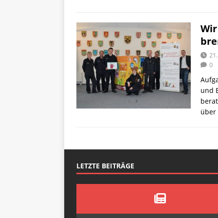
Wir
bre
21
0
Aufga
und 
berat
über
LETZTE BEITRÄGE