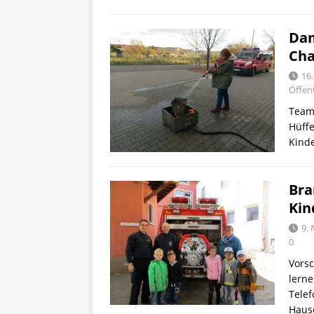
Dam
Cha
16
Öffent
Team 
Hüff
Kinde
Bra
Kin
9. 
0
Vors
lerne
Telef
Hau