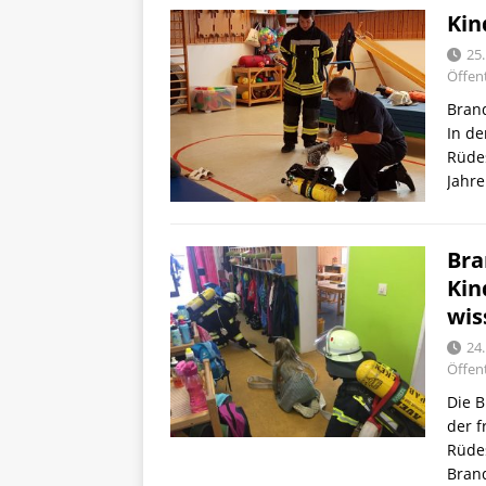
Kin
25
Öffent
Bran
In de
Rüde
Jahr
Bra
Kin
wis
24
Öffent
Die B
der f
Rüde
Bran