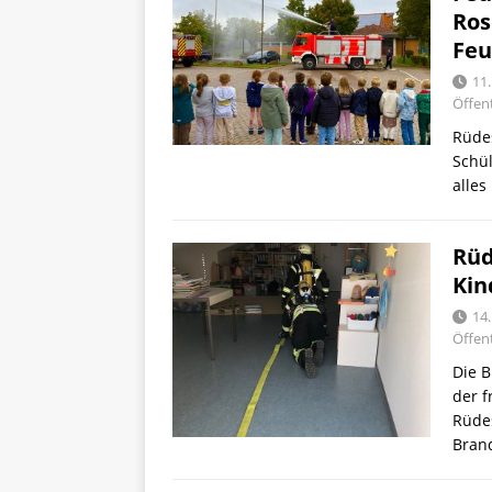
Ros
Feu
11
Öffent
Rüdes
Schü
alle
Rüd
Kin
14
Öffent
Die B
der f
Rüde
Bran