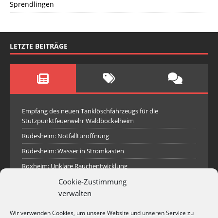
Sprendlingen
LETZTE BEITRÄGE
Empfang des neuen Tanklöschfahrzeugs für die
Stützpunktfeuerwehr Waldböckelheim
Rüdesheim: Notfalltüröffnung
Rüdesheim: Wasser in Stromkasten
Roxheim: Unklare Rauchentwicklung
Cookie-Zustimmung
Sprendlingen: Überörtliche Hilfe bei Industriebrand in
Sprendlingen
verwalten
Spall: Rauchsäule im Gelände
Wir verwenden Cookies, um unsere Website und unseren Service zu