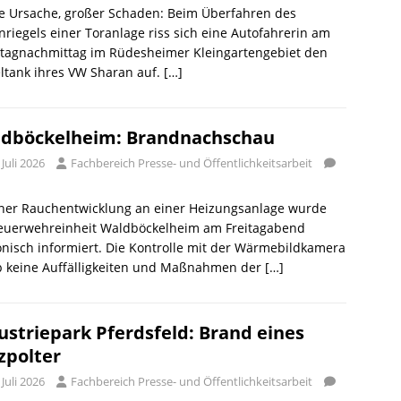
e Ursache, großer Schaden: Beim Überfahren des
riegels einer Toranlage riss sich eine Autofahrerin am
tagnachmittag im Rüdesheimer Kleingartengebiet den
ltank ihres VW Sharan auf.
[…]
dböckelheim: Brandnachschau
 Juli 2026
Fachbereich Presse- und Öffentlichkeitsarbeit
iner Rauchentwicklung an einer Heizungsanlage wurde
Feuerwehreinheit Waldböckelheim am Freitagabend
onisch informiert. Die Kontrolle mit der Wärmebildkamera
b keine Auffälligkeiten und Maßnahmen der
[…]
ustriepark Pferdsfeld: Brand eines
zpolter
 Juli 2026
Fachbereich Presse- und Öffentlichkeitsarbeit