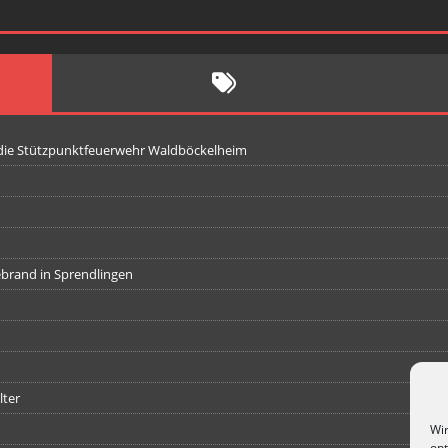
 die Stützpunktfeuerwehr Waldböckelheim
iebrand in Sprendlingen
lter
Wir
opt