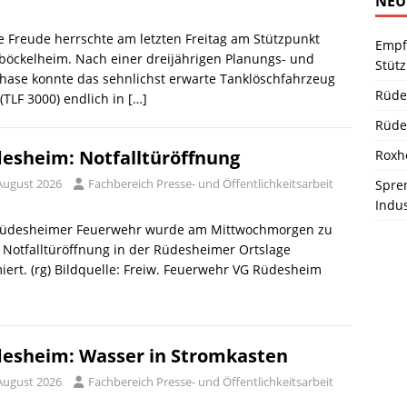
NEU
 Freude herrschte am letzten Freitag am Stützpunkt
Empf
böckelheim. Nach einer dreijährigen Planungs- und
Stüt
hase konnte das sehnlichst erwarte Tanklöschfahrzeug
Rüde
(TLF 3000) endlich in
[…]
Rüde
esheim: Notfalltüröffnung
Roxh
 August 2026
Fachbereich Presse- und Öffentlichkeitsarbeit
Spren
Indu
Rüdesheimer Feuerwehr wurde am Mittwochmorgen zu
 Notfalltüröffnung in der Rüdesheimer Ortslage
iert. (rg) Bildquelle: Freiw. Feuerwehr VG Rüdesheim
esheim: Wasser in Stromkasten
 August 2026
Fachbereich Presse- und Öffentlichkeitsarbeit