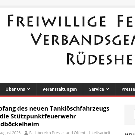
Über Uns
Veranstaltungen
Service
Presse
fang des neuen Tanklöschfahrzeugs
 die Stützpunktfeuerwehr
dböckelheim
 August 2026
Fachbereich Presse- und Öffentlichkeitsarbeit