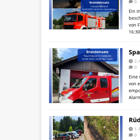
0
Ein I
besch
von F
16:30
Spa
2.
0
Eine 
von 
empor
Alar
Rüd
1.
0