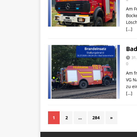
Am Fr
Bocke
Lösch
[…]
Bad
31.
0
Am fr
VG N
zu e
[…]
1
2
…
284
»