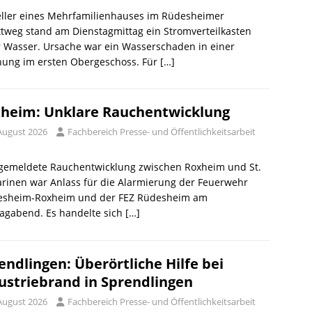
eller eines Mehrfamilienhauses im Rüdesheimer
ttweg stand am Dienstagmittag ein Stromverteilkasten
 Wasser. Ursache war ein Wasserschaden in einer
ung im ersten Obergeschoss. Für
[…]
heim: Unklare Rauchentwicklung
 August 2026
Fachbereich Presse- und Öffentlichkeitsarbeit
 gemeldete Rauchentwicklung zwischen Roxheim und St.
rinen war Anlass für die Alarmierung der Feuerwehr
esheim-Roxheim und der FEZ Rüdesheim am
agabend. Es handelte sich
[…]
endlingen: Überörtliche Hilfe bei
ustriebrand in Sprendlingen
 August 2026
Fachbereich Presse- und Öffentlichkeitsarbeit