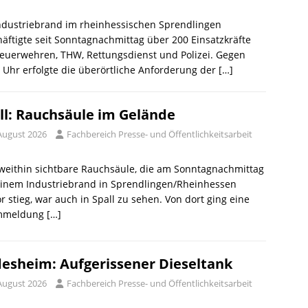
ndustriebrand im rheinhessischen Sprendlingen
äftigte seit Sonntagnachmittag über 200 Einsatzkräfte
euerwehren, THW, Rettungsdienst und Polizei. Gegen
 Uhr erfolgte die überörtliche Anforderung der
[…]
ll: Rauchsäule im Gelände
 August 2026
Fachbereich Presse- und Öffentlichkeitsarbeit
weithin sichtbare Rauchsäule, die am Sonntagnachmittag
einem Industriebrand in Sprendlingen/Rheinhessen
 stieg, war auch in Spall zu sehen. Von dort ging eine
mmeldung
[…]
esheim: Aufgerissener Dieseltank
 August 2026
Fachbereich Presse- und Öffentlichkeitsarbeit