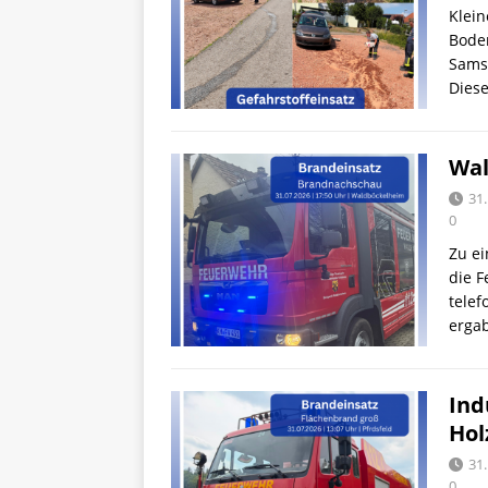
Klein
Boden
Sams
Diese
Wal
31.
0
Zu e
die 
telef
erga
Ind
Hol
31.
0