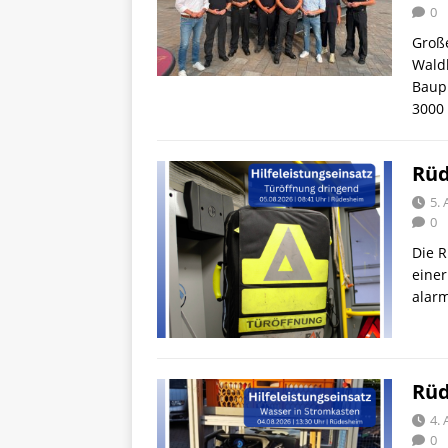
0
Große
Wald
Baup
3000 
Rüd
5.
0
Die 
einer
alarm
Rüd
4.
0