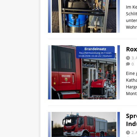
Im K
Schli
unter
Wohn
Rox
3.
0
Eine
Katha
Harg
Mont
Spr
Ind
2.