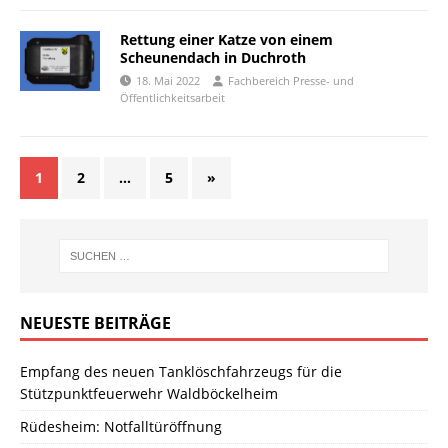
Rettung einer Katze von einem
Scheunendach in Duchroth
18. Mai 2022
Fachbereich Presse- und
Öffentlichkeitsarbeit
1
2
…
5
»
NEUESTE BEITRÄGE
Empfang des neuen Tanklöschfahrzeugs für die
Stützpunktfeuerwehr Waldböckelheim
Rüdesheim: Notfalltüröffnung