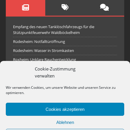
Empfang des neuen Tanklöschfahrzeugs für die
Stützpunktfeuerwehr Waldböckelheim
Rüdesheim: Notfalltüröffnung
Rüdesheim: Wasser in Stromkasten
Roxheim: Unklare Rauchentwicklung
Cookie-Zustimmung
Sprendlingen: Überörtliche Hilfe bei Industriebrand in
Sprendlingen
verwalten
Spall: Rauchsäule im Gelände
Wir verwenden Cookies, um unsere Website und unseren Service zu
Rüdesheim: Aufgerissener Dieseltank
optimieren.
Waldböckelheim: Brandnachschau
Cookies akzeptieren
Industriepark Pferdsfeld: Brand eines Holzpolter
Bad Sobernheim: Stallungsbrand
Ablehnen