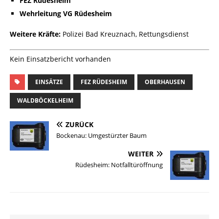
FEZ Rüdesheim
Wehrleitung VG Rüdesheim
Weitere Kräfte:
Polizei Bad Kreuznach, Rettungsdienst
Kein Einsatzbericht vorhanden
EINSÄTZE
FEZ RÜDESHEIM
OBERHAUSEN
WALDBÖCKELHEIM
ZURÜCK
Bockenau: Umgestürzter Baum
WEITER
Rüdesheim: Notfalltüröffnung