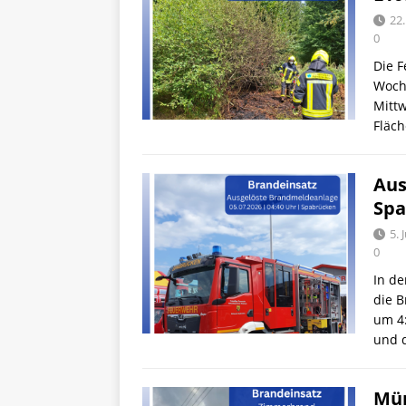
22.
0
Die F
Woch
Mittw
Fläch
Aus
Spa
5. 
0
In d
die 
um 4
und 
Mün