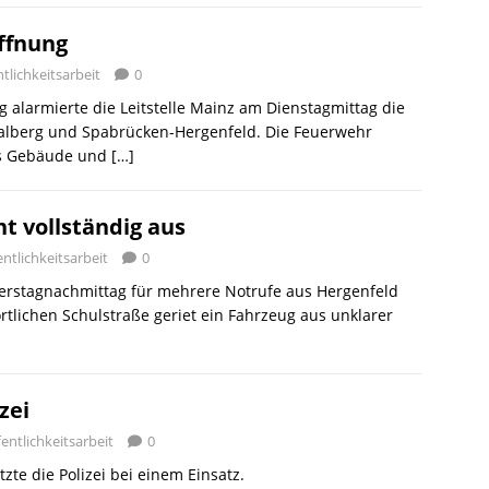
ffnung
tlichkeitsarbeit
0
 alarmierte die Leitstelle Mainz am Dienstagmittag die
lberg und Spabrücken-Hergenfeld. Die Feuerwehr
ns Gebäude und
[…]
t vollständig aus
ntlichkeitsarbeit
0
erstagnachmittag für mehrere Notrufe aus Hergenfeld
lichen Schulstraße geriet ein Fahrzeug aus unklarer
zei
entlichkeitsarbeit
0
te die Polizei bei einem Einsatz.