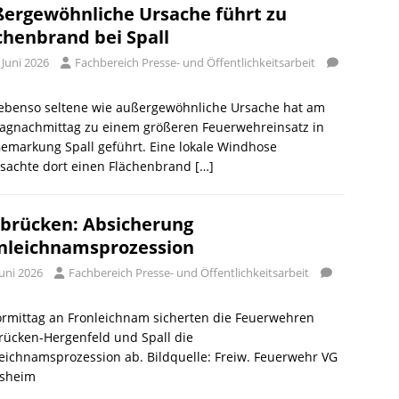
ergewöhnliche Ursache führt zu
chenbrand bei Spall
 Juni 2026
Fachbereich Presse- und Öffentlichkeitsarbeit
 ebenso seltene wie außergewöhnliche Ursache hat am
agnachmittag zu einem größeren Feuerwehreinsatz in
emarkung Spall geführt. Eine lokale Windhose
rsachte dort einen Flächenbrand
[…]
brücken: Absicherung
nleichnamsprozession
Juni 2026
Fachbereich Presse- und Öffentlichkeitsarbeit
ormittag an Fronleichnam sicherten die Feuerwehren
rücken-Hergenfeld und Spall die
eichnamsprozession ab. Bildquelle: Freiw. Feuerwehr VG
sheim