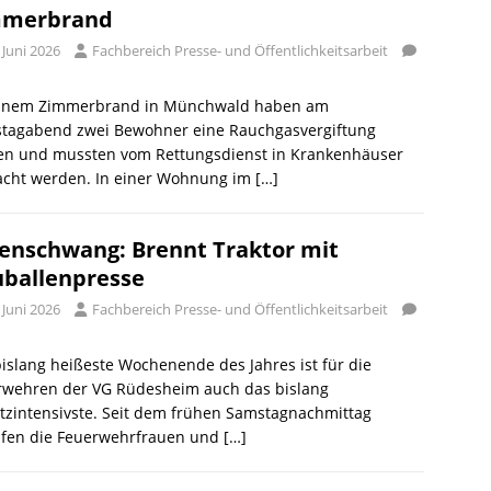
mmerbrand
 Juni 2026
Fachbereich Presse- und Öffentlichkeitsarbeit
einem Zimmerbrand in Münchwald haben am
stagabend zwei Bewohner eine Rauchgasvergiftung
tten und mussten vom Rettungsdienst in Krankenhäuser
acht werden. In einer Wohnung im
[…]
enschwang: Brennt Traktor mit
ballenpresse
 Juni 2026
Fachbereich Presse- und Öffentlichkeitsarbeit
islang heißeste Wochenende des Jahres ist für die
rwehren der VG Rüdesheim auch das bislang
tzintensivste. Seit dem frühen Samstagnachmittag
fen die Feuerwehrfrauen und
[…]