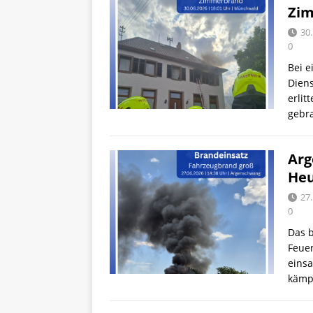
Zi
30.
0
Bei 
Dien
erli
gebr
Arg
Heu
27.
0
Das b
Feue
einsa
kämp