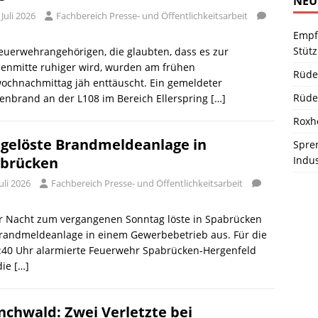
NEU
 Juli 2026
Fachbereich Presse- und Öffentlichkeitsarbeit
Empf
Stüt
euerwehrangehörigen, die glaubten, dass es zur
enmitte ruhiger wird, wurden am frühen
Rüde
ochnachmittag jäh enttäuscht. Ein gemeldeter
Rüde
enbrand an der L108 im Bereich Ellerspring
[…]
Roxh
gelöste Brandmeldeanlage in
Spren
Indu
brücken
Juli 2026
Fachbereich Presse- und Öffentlichkeitsarbeit
er Nacht zum vergangenen Sonntag löste in Spabrücken
Brandmeldeanlage in einem Gewerbebetrieb aus. Für die
:40 Uhr alarmierte Feuerwehr Spabrücken-Hergenfeld
die
[…]
chwald: Zwei Verletzte bei