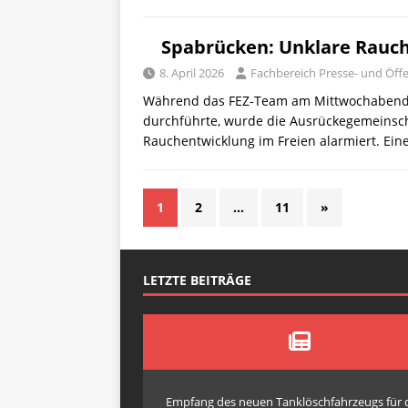
Spabrücken: Unklare Rauch
8. April 2026
Fachbereich Presse- und Öffe
Während das FEZ-Team am Mittwochabend
durchführte, wurde die Ausrückegemeinsch
Rauchentwicklung im Freien alarmiert. Ein
1
2
…
11
»
LETZTE BEITRÄGE
Empfang des neuen Tanklöschfahrzeugs für