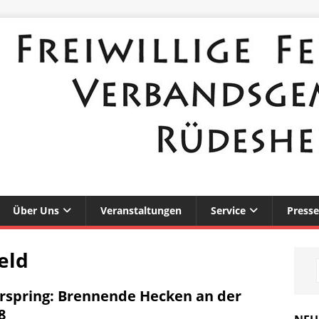
Über Uns
Veranstaltungen
Service
Presse
eld
erspring: Brennende Hecken an der
8