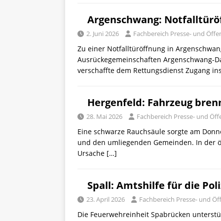
Argenschwang: Notfalltürö
2. Juni 2026
Fachbereich Presse- und Öffen
Zu einer Notfalltüröffnung in Argenschwang
Ausrückegemeinschaften Argenschwang-Da
verschaffte dem Rettungsdienst Zugang i
Hergenfeld: Fahrzeug brenn
28. Mai 2026
Fachbereich Presse- und Öffe
Eine schwarze Rauchsäule sorgte am Donn
und den umliegenden Gemeinden. In der ört
Ursache
[…]
Spall: Amtshilfe für die Poli
23. April 2026
Fachbereich Presse- und Öff
Die Feuerwehreinheit Spabrücken unterstütz