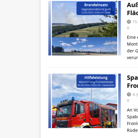
Auß
Flä
15.
0
Eine
Mont
der G
veru
Spa
Fro
4. 
0
An V
Spab
Fronl
Rüde