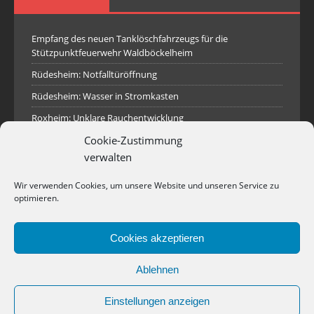
Empfang des neuen Tanklöschfahrzeugs für die
Stützpunktfeuerwehr Waldböckelheim
Rüdesheim: Notfalltüröffnung
Rüdesheim: Wasser in Stromkasten
Roxheim: Unklare Rauchentwicklung
Cookie-Zustimmung
Sprendlingen: Überörtliche Hilfe bei Industriebrand in
Sprendlingen
verwalten
Spall: Rauchsäule im Gelände
Wir verwenden Cookies, um unsere Website und unseren Service zu
Rüdesheim: Aufgerissener Dieseltank
optimieren.
Waldböckelheim: Brandnachschau
Cookies akzeptieren
Industriepark Pferdsfeld: Brand eines Holzpolter
Bad Sobernheim: Stallungsbrand
Ablehnen
Einstellungen anzeigen