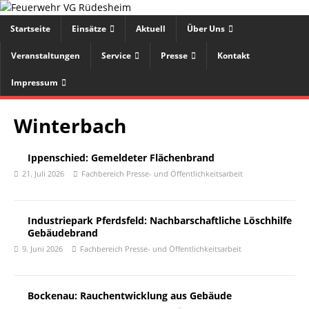
Startseite
Einsätze
Aktuell
Über Uns
Veranstaltungen
Service
Presse
Kontakt
Impressum
Winterbach
Ippenschied: Gemeldeter Flächenbrand
21. Juli 2026
Fachbereich Presse- und Öffentlichkeitsarbeit
Industriepark Pferdsfeld: Nachbarschaftliche Löschhilfe
Gebäudebrand
9. Juni 2026
Fachbereich Presse- und Öffentlichkeitsarbeit
Bockenau: Rauchentwicklung aus Gebäude