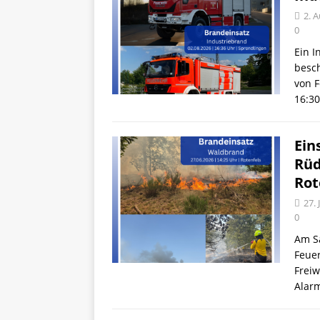
2. 
0
Ein I
besch
von F
16:30
Ein
Rüd
Rot
27. 
0
Am Sa
Feue
Frei
Alar