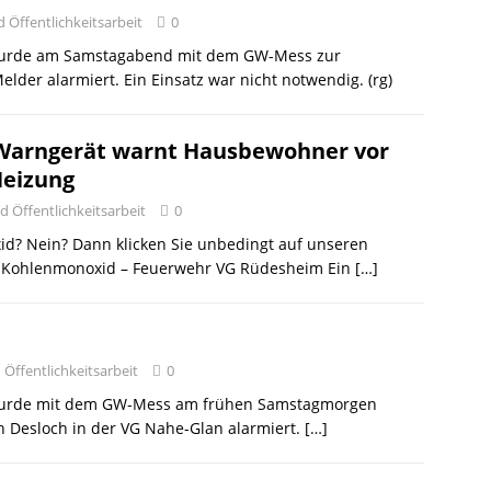
 Öffentlichkeitsarbeit
0
 wurde am Samstagabend mit dem GW-Mess zur
der alarmiert. Ein Einsatz war nicht notwendig. (rg)
Warngerät warnt Hausbewohner vor
Heizung
d Öffentlichkeitsarbeit
0
d? Nein? Dann klicken Sie unbedingt auf unseren
ch Kohlenmonoxid – Feuerwehr VG Rüdesheim Ein
[…]
Öffentlichkeitsarbeit
0
m wurde mit dem GW-Mess am frühen Samstagmorgen
 Desloch in der VG Nahe-Glan alarmiert.
[…]