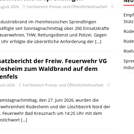
NEU
August 2026
Fachbereich Presse- und Öffentlichkeitsarbeit
Empf
Stüt
ndustriebrand im rheinhessischen Sprendlingen
äftigte seit Sonntagnachmittag über 200 Einsatzkräfte
Rüde
euerwehren, THW, Rettungsdienst und Polizei. Gegen
Rüde
 Uhr erfolgte die überörtliche Anforderung der
[…]
Roxh
satzbericht der Freiw. Feuerwehr VG
Spren
Indu
esheim zum Waldbrand auf dem
enfels
Juni 2026
Fachbereich Presse- und Öffentlichkeitsarbeit
mstagnachmittag, den 27. Juni 2026, wurden die
rwehreinheit Rüdesheim und der Löschbezirk Nord der
w. Feuerwehr Bad Kreuznach um 14:25 Uhr mit dem
mstichwort
[…]