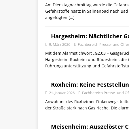
Am Dienstagnachmittag wurde die Gefahrs
Gefahrstoffeinsatz in Salinenbad nach Bad
angefügten
[…]
Hargesheim: Nächtlicher G
9. März 2026
Fachbereich Presse- und Öffen
Mit dem Alarmstichwort „G2.03 – Gasgeruc
Hargesheim-Roxheim und Rüdesheim, die W
Führungsunterstützung und Gefahrstoffstaf
Roxheim: Keine Feststell
21. Januar 2026
Fachbereich Presse- und Öff
Anwohner des Roxheimer Finkenwegs teilte
der Straße stark nach Gas rieche. Die ala
Meisenheim: Ausgelöster 