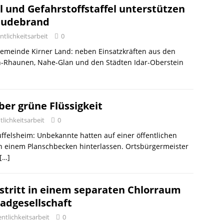
 und Gefahrstoffstaffel unterstützen
äudebrand
tlichkeitsarbeit
0
emeinde Kirner Land: neben Einsatzkräften aus den
n-Rhaunen, Nahe-Glan und den Städten Idar-Oberstein
ber grüne Flüssigkeit
lichkeitsarbeit
0
felsheim: Unbekannte hatten auf einer öffentlichen
en einem Planschbecken hinterlassen. Ortsbürgermeister
[…]
stritt in einem separaten Chlorraum
adgesellschaft
ntlichkeitsarbeit
0