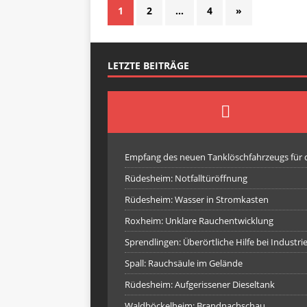
1
2
…
4
»
LETZTE BEITRÄGE
Empfang des neuen Tanklöschfahrzeugs für
Rüdesheim: Notfalltüröffnung
Rüdesheim: Wasser in Stromkasten
Roxheim: Unklare Rauchentwicklung
Sprendlingen: Überörtliche Hilfe bei Industr
Spall: Rauchsäule im Gelände
Rüdesheim: Aufgerissener Dieseltank
Waldböckelheim: Brandnachschau