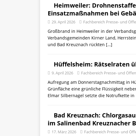
Heimweiler: Drohnenstaffel
Einsatzmaßnahmen bei Geb
29. April 2026
Fachbereich Presse- und Öffen
Großbrand in Heimweiler in der Verbandsg
Verbandsgemeinden Kirner Land, Herrstei
und Bad Kreuznach rückten
[…]
Hüffelsheim: Rätselraten ü
9. April 2026
Fachbereich Presse- und Öffent
Aufregung am Donnerstagnachmittag in Hüf
Grünfläche eine grünliche Flüssigkeit neb
Elmar Silbernagel setzte die Notrufkette in
Bad Kreuznach: Chlorgasau
im Salinenbad Kreuznacher B
17. März 2026
Fachbereich Presse- und Öffe