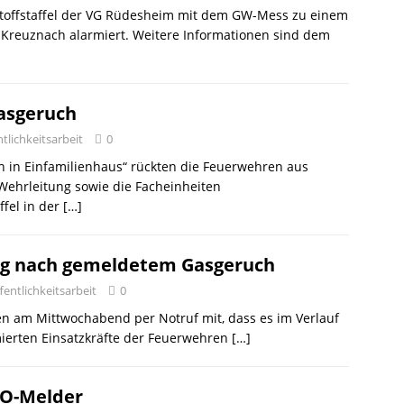
toffstaffel der VG Rüdesheim mit dem GW-Mess zu einem
 Kreuznach alarmiert. Weitere Informationen sind dem
asgeruch
tlichkeitsarbeit
0
h in Einfamilienhaus“ rückten die Feuerwehren aus
ehrleitung sowie die Facheinheiten
fel in der
[…]
ung nach gemeldetem Gasgeruch
entlichkeitsarbeit
0
n am Mittwochabend per Notruf mit, dass es im Verlauf
rmierten Einsatzkräfte der Feuerwehren
[…]
CO-Melder