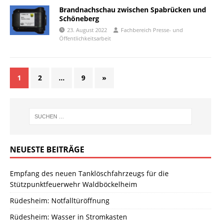
Brandnachschau zwischen Spabrücken und
Schöneberg
23. August 2022
Fachbereich Presse- und
Öffentlichkeitsarbeit
1
2
…
9
»
NEUESTE BEITRÄGE
Empfang des neuen Tanklöschfahrzeugs für die
Stützpunktfeuerwehr Waldböckelheim
Rüdesheim: Notfalltüröffnung
Rüdesheim: Wasser in Stromkasten