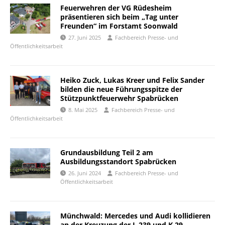
Feuerwehren der VG Rüdesheim
präsentieren sich beim „Tag unter
Freunden“ im Forstamt Soonwald
27. Juni 2025
Fachbereich Presse- und
Öffentlichkeitsarbeit
Heiko Zuck, Lukas Kreer und Felix Sander
bilden die neue Führungsspitze der
Stützpunktfeuerwehr Spabrücken
8. Mai 2025
Fachbereich Presse- und
Öffentlichkeitsarbeit
Grundausbildung Teil 2 am
Ausbildungsstandort Spabrücken
26. Juni 2024
Fachbereich Presse- und
Öffentlichkeitsarbeit
Münchwald: Mercedes und Audi kollidieren
an der Kreuzung der L 239 und K 29