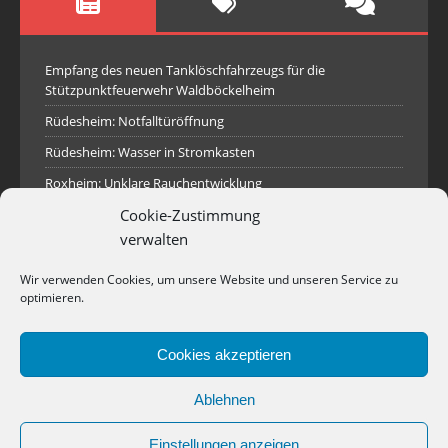
Empfang des neuen Tanklöschfahrzeugs für die
Stützpunktfeuerwehr Waldböckelheim
Rüdesheim: Notfalltüröffnung
Rüdesheim: Wasser in Stromkasten
Roxheim: Unklare Rauchentwicklung
Sprendlingen: Überörtliche Hilfe bei Industriebrand in
Cookie-Zustimmung
Sprendlingen
verwalten
Spall: Rauchsäule im Gelände
Wir verwenden Cookies, um unsere Website und unseren Service zu
Rüdesheim: Aufgerissener Dieseltank
optimieren.
Waldböckelheim: Brandnachschau
Cookies akzeptieren
Industriepark Pferdsfeld: Brand eines Holzpolter
Bad Sobernheim: Stallungsbrand
Ablehnen
Einstellungen anzeigen