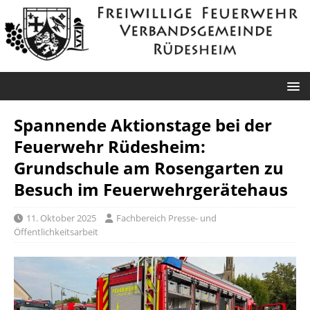
Spannende Aktionstage bei der
Feuerwehr Rüdesheim:
Grundschule am Rosengarten zu
Besuch im Feuerwehrgerätehaus
11. Oktober 2025
Fachbereich Presse- und
Öffentlichkeitsarbeit
Roxheim: Unklare
Sprendlingen: Überörtliche Hilfe bei
Rauchentwicklung
Industriebrand in Sprendlingen