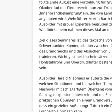
folgte Ende August eine Fortbildung für 
Oktober lud der Förderverein nun zur Tr
‚Innenbrandbekämpfung‘ ein, die vom Land
angeboten wird. Wehrführer Martin Barth f
Ausbilder mit großer Expertise begrüßen 
Waldböckelheim nahmen dieses Mal an der 
Ziel dieses Seminares ist, das taktische 
Schwerpunkten Kommunikation zwischen Gr
des Brandrauchs und das Absuchen von Ein
trainieren. Wichtig ist bei Löscheinsätzen
Hohlstahlrohr und Überdrucklüfter besten
sein.
Ausbilder Harald Niephaus erläuterte di
welchen Situationen und bei welchen Temp
Flashover mit schlagartigem Übergang vom
Rauchgasexplosion entwickeln und die Eins
praktischen Übungen an einem Brandversu
dass ein gezielter Außenangriff durch ein 
Löscherfolg bringen kann.