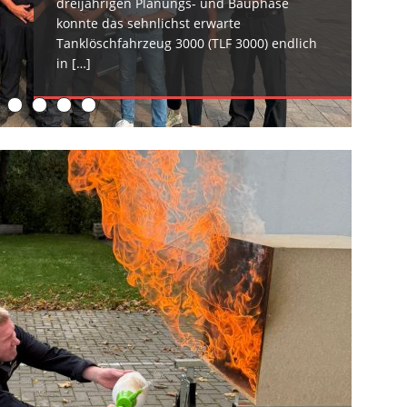
dreijährigen Planungs- und Bauphase
Polizei. Gegen 16:30 Uhr erfolgte die
konnte das sehnlichst erwarte
überörtliche Anforderung der
[…]
Tanklöschfahrzeug 3000 (TLF 3000) endlich
in
[…]