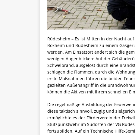
Rüdesheim – Es ist Mitten in der Nacht auf
Roxheim und Rüdesheim zu einem Gasgeruc
werden. Am Einsatzort ändert sich die ge
wenigen Augenblicken: Auf der Gebäuderück
Schwelbrand, ausgelöst durch eine Brandst
schlagen die Flammen, durch die Wohnungst
erste Maßnahmen führen die beiden Feue
gezielten Außenangriff in die Brandwohn
können die Aktiven mit ihrem schnellen Ei
Die regelmäßige Ausbildung der Feuerwehra
diese taktisch sinnvoll, zügig und zielgeri
ermöglichte es der Förderverein der Freiw
Stützpunktwehr im Südosten der VG Rüdesh
fortzubilden. Auf ein Technische Hilfe-S