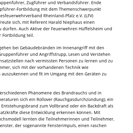
Gruppenführer, Zugführer und Verbandsführer. Ende
uppführer-Fortbildung mit dem Themenschwerpunkt
esfeuerwehrverband Rheinland-Pfalz e.V. (LFV)
reute sich, mit Referent Harald Niephaus einen
zu dürfen. Auch Aktive der Feuerwehren Hüffelsheim und
Fortbildung teil.
Vorgehen bei Gebäudebränden im Innenangriff mit den
uppenführer und Angriffstrupp, Lesen und Verstehen
satzstellen nach vermissten Personen zu lernen und zu
 immer, sich mit der vorhandenen Technik wie
s auszukennen und fit im Umgang mit den Geräten zu
e verschiedenen Phänomene des Brandrauchs und in
eraturen sich ein Rollover (Rauchgasdurchzündung), ein
 Entstehungsbrand zum Vollbrand oder ein Backdraft als
atzkräfte diese Entwicklung erkennen können. Mit
chsmodell lernten die Teilnehmerinnen und Teilnehmer,
Fenster, der sogenannte Fensterimpuls, einen raschen