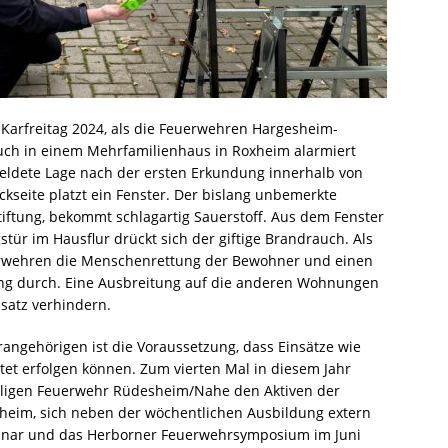
 Karfreitag 2024, als die Feuerwehren Hargesheim-
h in einem Mehrfamilienhaus in Roxheim alarmiert
meldete Lage nach der ersten Erkundung innerhalb von
seite platzt ein Fenster. Der bislang unbemerkte
iftung, bekommt schlagartig Sauerstoff. Aus dem Fenster
ür im Hausflur drückt sich der giftige Brandrauch. Als
rwehren die Menschenrettung der Bewohner und einen
ung durch. Eine Ausbreitung auf die anderen Wohnungen
nsatz verhindern.
ngehörigen ist die Voraussetzung, dass Einsätze wie
chtet erfolgen können. Zum vierten Mal in diesem Jahr
illigen Feuerwehr Rüdesheim/Nahe den Aktiven der
eim, sich neben der wöchentlichen Ausbildung extern
eminar und das Herborner Feuerwehrsymposium im Juni