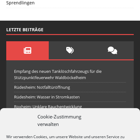
Sprendlingen
LETZTE BEITRÄGE
Empfang des neuen Tanklöschfahrzeugs für die
Stützpunktfeuerwehr Waldböckelheim
Rüdesheim: Notfalltüröffnung
Rüdesheim: Wasser in Stromkasten
Roxheim: Unklare Rauchentwicklung
Cookie-Zustimmung
Sprendlingen: Überörtliche Hilfe bei Industriebrand in
Sprendlingen
verwalten
Spall: Rauchsäule im Gelände
Wir verwenden Cookies, um unsere Website und unseren Service zu