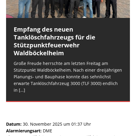
Gruppenführer Rüdesheim 45Einheiten und
Gemarkung Ri. St. KatharinenEinsatzleiter:
BKI Landkreis Mainz-BingenEinheiten und
Fahrzeuge: Feuerwehr Rüdesheim: FW
[…]
Wehrleiter-Stellvertreter 2 VG RüdesheimEinheiten
Fahrzeuge: Feuerwehr Hargesheim-Roxheim: FW
und Fahrzeuge:
Hargesheim-Roxheim LF 20 KatS
[…]
[…]
Empfang des neuen
Rüdesheim: Notfalltüröffnung
Tanklöschfahrzeugs für die
Datum: 5. August 2026 um
Stützpunktfeuerwehr
08:41 UhrAlarmierungsart: DME,
Waldböckelheim
GroupAlarmEinsatzart: Hilfeleistungseinsatz H2 >
Hilfeleistungseinsatz H2.01Einsatzort: Rüdesheim,
Große Freude herrschte am letzten Freitag am
NahestraßeEinsatzleiter: Wehrleiter VG
Stützpunkt Waldböckelheim. Nach einer dreijährigen
RüdesheimEinheiten und Fahrzeuge: Einsatzgruppe
Planungs- und Bauphase konnte das sehnlichst
DLZ: Einsatzgruppe DLZ mit
[…]
erwarte Tanklöschfahrzeug 3000 (TLF 3000) endlich
in
[…]
Datum:
30. November 2025 um 01:37 Uhr
Alarmierungsart:
DME