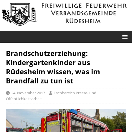
Brandschutzerziehung:
Kindergartenkinder aus
Rüdesheim wissen, was im
Brandfall zu tun ist
24. November 2017
Fachbereich Presse- und
Öffentlichkeitsarbeit
Roxheim: Unklare
Sprendlingen: Überörtliche Hilfe bei
Rauchentwicklung
Industriebrand in Sprendlingen