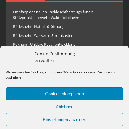
Empfang des neuen Tanklöschfahrzeugs für die
Stützpunktfeuerwehr Waldböckelheim
Rüdesheim: Notfalltüröffnung
Rüdesheim: Wasser in Stromkasten
Roxheim: Unklare Rauchentwicklung
Sprendlingen: Überörtliche Hilfe bei Industriebrand in
Cookie-Zustimmung
Sprendlingen
verwalten
Spall: Rauchsäule im Gelände
Wir verwenden Cookies, um unsere Website und unseren Service zu
Rüdesheim: Aufgerissener Dieseltank
optimieren.
Waldböckelheim: Brandnachschau
Cookies akzeptieren
Industriepark Pferdsfeld: Brand eines Holzpolter
Bad Sobernheim: Stallungsbrand
Ablehnen
Einstellungen anzeigen
Copyright © 2026 | WordPress Theme von
MH Themes