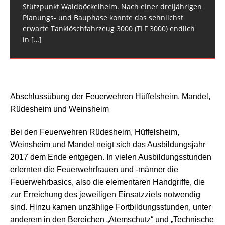
Obergeschoss. Für
[…]
und der FEZ Rüdesheim am Montagabend. Es
und Polizei. Gegen 16:30 Uhr erfolgte die
Stützpunkt Waldböckelheim. Nach einer dreijährigen
handelte sich
überörtliche Anforderung der
[…]
[…]
Planungs- und Bauphase konnte das sehnlichst
erwarte Tanklöschfahrzeug 3000 (TLF 3000) endlich
in
[…]
Abschlussübung der Feuerwehren Hüffelsheim, Mandel,
Rüdesheim und Weinsheim
Bei den Feuerwehren Rüdesheim, Hüffelsheim,
Weinsheim und Mandel neigt sich das Ausbildungsjahr
2017 dem Ende entgegen. In vielen Ausbildungsstunden
erlernten die Feuerwehrfrauen und -männer die
Feuerwehrbasics, also die elementaren Handgriffe, die
zur Erreichung des jeweiligen Einsatzziels notwendig
sind. Hinzu kamen unzählige Fortbildungsstunden, unter
anderem in den Bereichen „Atemschutz“ und „Technische