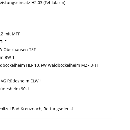
leistungseinsatz H2.03 (Fehlalarm)
LZ mit MTF
TLF
W Oberhausen TSF
m RW 1
dböckelheim HLF 10, FW Waldböckelheim MZF 3-TH
 VG Rüdesheim ELW 1
üdesheim 90-1
olizei Bad Kreuznach, Rettungsdienst