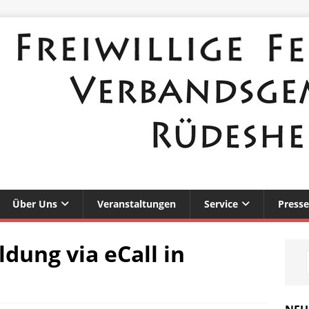
Über Uns
Veranstaltungen
Service
Presse
dung via eCall in