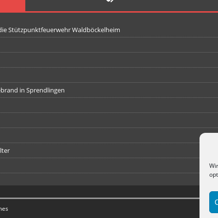
 die Stützpunktfeuerwehr Waldböckelheim
iebrand in Sprendlingen
lter
Wir
opt
mes