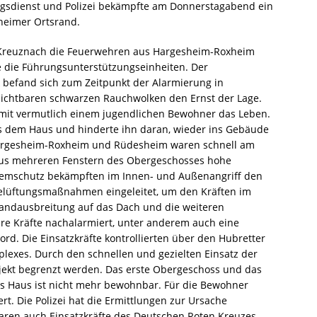
ngsdienst und Polizei bekämpfte am Donnerstagabend ein
heimer Ortsrand.
ad Kreuznach die Feuerwehren aus Hargesheim-Roxheim
 die Führungsunterstützungseinheiten. Der
efand sich zum Zeitpunkt der Alarmierung in
ichtbaren schwarzen Rauchwolken den Ernst der Lage.
damit vermutlich einem jugendlichen Bewohner das Leben.
 dem Haus und hinderte ihn daran, wieder ins Gebäude
argesheim-Roxheim und Rüdesheim waren schnell am
 aus mehreren Fenstern des Obergeschosses hohe
temschutz bekämpften im Innen- und Außenangriff den
elüftungsmaßnahmen eingeleitet, um den Kräften im
randausbreitung auf das Dach und die weiteren
re Kräfte nachalarmiert, unter anderem auch eine
rd. Die Einsatzkräfte kontrollierten über den Hubretter
exes. Durch den schnellen und gezielten Einsatz der
ekt begrenzt werden. Das erste Obergeschoss und das
as Haus ist nicht mehr bewohnbar. Für die Bewohner
t. Die Polizei hat die Ermittlungen zur Ursache
en auch Einsatzkräfte des Deutschen Roten Kreuzes