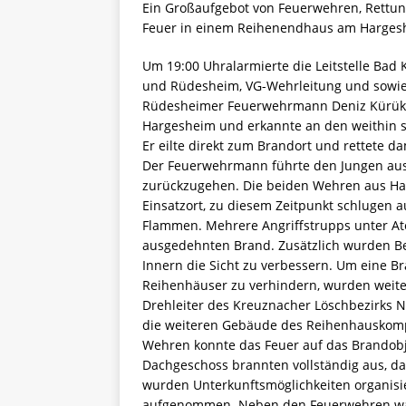
Ein Großaufgebot von Feuerwehren, Rettu
Feuer in einem Reihenendhaus am Harges
Um 19:00 Uhr
alarmierte die Leitstelle B
und Rüdesheim, VG-Wehrleitung und sowie
Rüdesheimer Feuerwehrmann Deniz Kürük b
Hargesheim und erkannte an den weithin s
Er eilte direkt zum Brandort und rettete 
Der Feuerwehrmann führte den Jungen aus
zurückzugehen. Die beiden Wehren aus H
Einsatzort, zu diesem Zeitpunkt schlugen
Flammen. Mehrere Angriffstrupps unter A
ausgedehnten Brand. Zusätzlich wurden B
Innern die Sicht zu verbessern. Um eine B
Reihenhäuser zu verhindern, wurden weite
Drehleiter des Kreuznacher Löschbezirks No
die weiteren Gebäude des Reihenhauskompl
Wehren konnte das Feuer auf das Brandobj
Dachgeschoss brannten vollständig aus, d
wurden Unterkunftsmöglichkeiten organisier
aufgenommen. Neben den Feuerwehren war