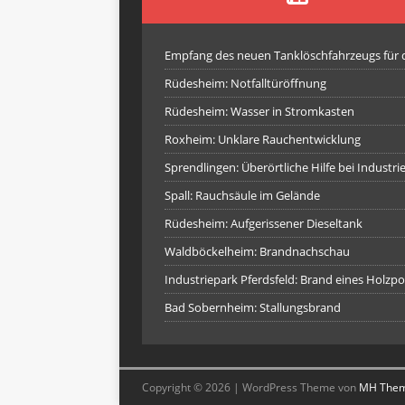
Empfang des neuen Tanklöschfahrzeugs für
Rüdesheim: Notfalltüröffnung
Rüdesheim: Wasser in Stromkasten
Roxheim: Unklare Rauchentwicklung
Sprendlingen: Überörtliche Hilfe bei Industr
Spall: Rauchsäule im Gelände
Rüdesheim: Aufgerissener Dieseltank
Waldböckelheim: Brandnachschau
Industriepark Pferdsfeld: Brand eines Holzpo
Bad Sobernheim: Stallungsbrand
Copyright © 2026 | WordPress Theme von
MH The