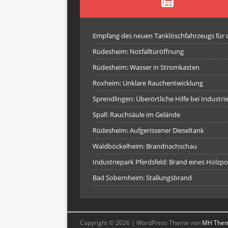
Empfang des neuen Tanklöschfahrzeugs für
Rüdesheim: Notfalltüröffnung
Rüdesheim: Wasser in Stromkasten
Roxheim: Unklare Rauchentwicklung
Sprendlingen: Überörtliche Hilfe bei Industr
Spall: Rauchsäule im Gelände
Rüdesheim: Aufgerissener Dieseltank
Waldböckelheim: Brandnachschau
Industriepark Pferdsfeld: Brand eines Holzpo
Bad Sobernheim: Stallungsbrand
Copyright © 2026 | WordPress Theme von
MH The