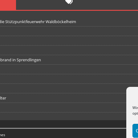
 die Stützpunktfeuerwehr Waldböckelheim
iebrand in Sprendlingen
lter
Wir
opt
mes