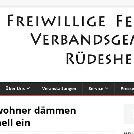
Über Uns
Veranstaltungen
Service
Presse
nwohner dämmen
ll ein