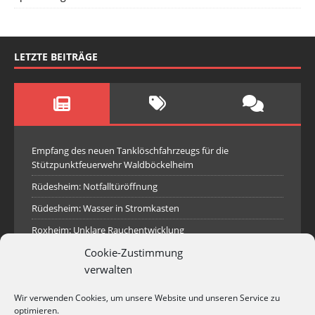
LETZTE BEITRÄGE
Empfang des neuen Tanklöschfahrzeugs für die
Stützpunktfeuerwehr Waldböckelheim
Rüdesheim: Notfalltüröffnung
Rüdesheim: Wasser in Stromkasten
Roxheim: Unklare Rauchentwicklung
Sprendlingen: Überörtliche Hilfe bei Industriebrand in
Cookie-Zustimmung
Sprendlingen
verwalten
Spall: Rauchsäule im Gelände
Wir verwenden Cookies, um unsere Website und unseren Service zu
Rüdesheim: Aufgerissener Dieseltank
optimieren.