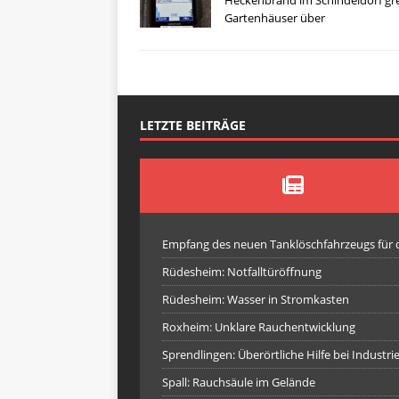
Heckenbrand im Schindeldorf gre
Gartenhäuser über
LETZTE BEITRÄGE
Empfang des neuen Tanklöschfahrzeugs für
Rüdesheim: Notfalltüröffnung
Rüdesheim: Wasser in Stromkasten
Roxheim: Unklare Rauchentwicklung
Sprendlingen: Überörtliche Hilfe bei Industr
Spall: Rauchsäule im Gelände