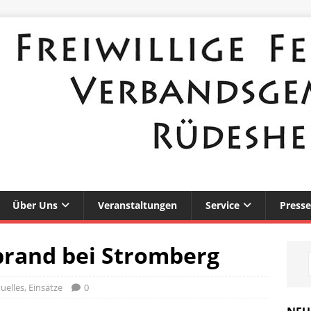
Über Uns
Veranstaltungen
Service
Presse
rand bei Stromberg
uelles
,
Einsätze
0