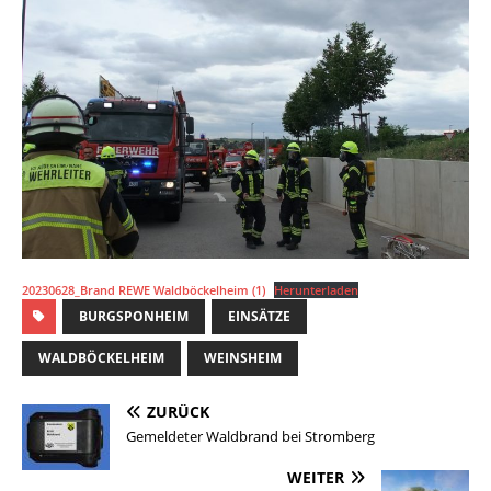
20230628_Brand REWE Waldböckelheim (1)
Herunterladen
BURGSPONHEIM
EINSÄTZE
WALDBÖCKELHEIM
WEINSHEIM
ZURÜCK
Gemeldeter Waldbrand bei Stromberg
WEITER