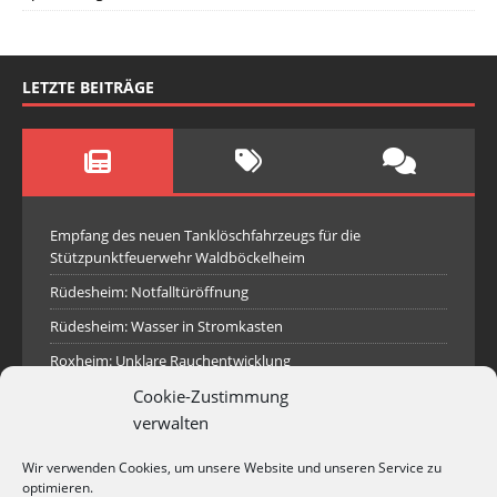
LETZTE BEITRÄGE
Empfang des neuen Tanklöschfahrzeugs für die
Stützpunktfeuerwehr Waldböckelheim
Rüdesheim: Notfalltüröffnung
Rüdesheim: Wasser in Stromkasten
Roxheim: Unklare Rauchentwicklung
Cookie-Zustimmung
Sprendlingen: Überörtliche Hilfe bei Industriebrand in
Sprendlingen
verwalten
Spall: Rauchsäule im Gelände
Wir verwenden Cookies, um unsere Website und unseren Service zu
Rüdesheim: Aufgerissener Dieseltank
optimieren.