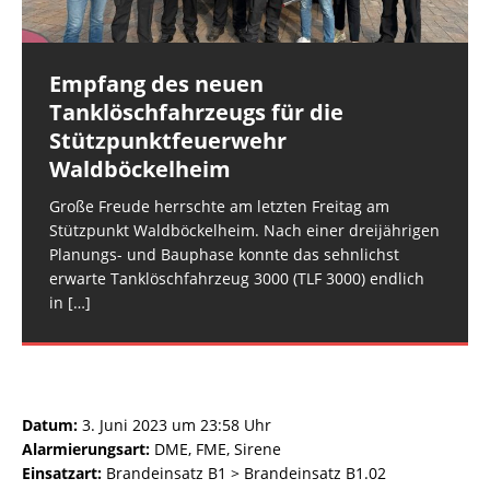
Fahrzeuge: Feuerwehr Rüdesheim: FW
[…]
Wehrleiter-Stellvertreter 2 VG RüdesheimEinheiten
Fahrzeuge: Feuerwehr Hargesheim-Roxheim: FW
und Fahrzeuge:
Hargesheim-Roxheim LF 20 KatS
[…]
[…]
Empfang des neuen
Rüdesheim: Notfalltüröffnung
Tanklöschfahrzeugs für die
Datum: 5. August 2026 um
Stützpunktfeuerwehr
08:41 UhrAlarmierungsart: DME,
Waldböckelheim
GroupAlarmEinsatzart: Hilfeleistungseinsatz H2 >
Hilfeleistungseinsatz H2.01Einsatzort: Rüdesheim,
Große Freude herrschte am letzten Freitag am
NahestraßeEinsatzleiter: Wehrleiter VG
Stützpunkt Waldböckelheim. Nach einer dreijährigen
RüdesheimEinheiten und Fahrzeuge: Einsatzgruppe
Planungs- und Bauphase konnte das sehnlichst
DLZ: Einsatzgruppe DLZ mit
[…]
erwarte Tanklöschfahrzeug 3000 (TLF 3000) endlich
in
[…]
Datum:
3. Juni 2023 um 23:58 Uhr
Alarmierungsart:
DME, FME, Sirene
Einsatzart:
Brandeinsatz B1 > Brandeinsatz B1.02