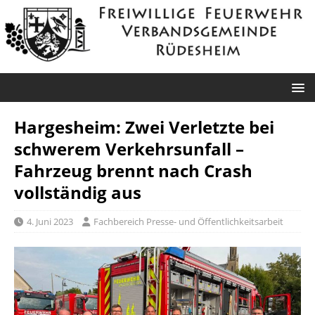
Hargesheim:
Zwei Verletzte bei
schwerem Verkehrsunfall –
Fahrzeug brennt nach Crash
vollständig aus
4. Juni 2023
Fachbereich Presse- und Öffentlichkeitsarbeit
Roxheim: Unklare
Sprendlingen: Überörtliche Hilfe bei
Rauchentwicklung
Industriebrand in Sprendlingen