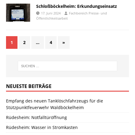
Schloßböckelheim: Erkundungseinsatz
17. Juni 2024
Fachbereich Presse- und
Öffentlichkeitsarbeit
1
2
…
4
»
NEUESTE BEITRÄGE
Empfang des neuen Tanklöschfahrzeugs für die
Stützpunktfeuerwehr Waldböckelheim
Rüdesheim: Notfalltüröffnung
Rüdesheim: Wasser in Stromkasten