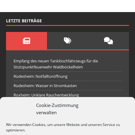
LETZTE BEITRÄGE
Empfang des neuen Tanklöschfahrzeugs für die
Stützpunktfeuerwehr Waldböckelheim
Rüdesheim: Notfalltüröffnung
Rüdesheim: Wasser in Stromkasten
Roxheim: Unklare Rauchentwicklung
Sprendlingen: Überörtliche Hilfe bei Industriebrand in
Cookie-Zustimmung
Sprendlingen
verwalten
Spall: Rauchsäule im Gelände
Wir verwenden Cookies, um unsere Website und unseren Service zu
Rüdesheim: Aufgerissener Dieseltank
optimieren.