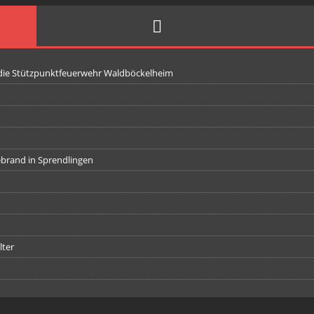
 die Stützpunktfeuerwehr Waldböckelheim
iebrand in Sprendlingen
lter