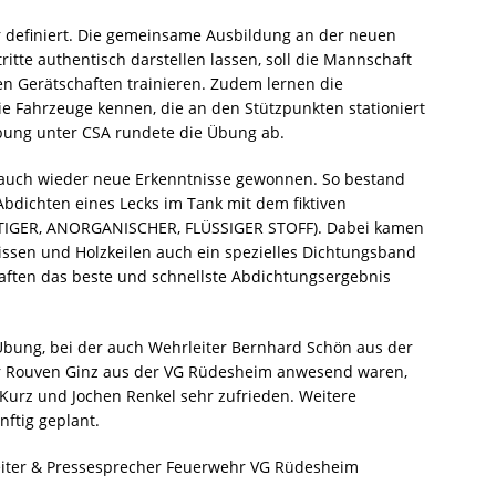
r definiert. Die gemeinsame Ausbildung an der neuen
itte authentisch darstellen lassen, soll die Mannschaft
n Gerätschaften trainieren. Zudem lernen die
e Fahrzeuge kennen, die an den Stützpunkten stationiert
bung unter CSA rundete die Übung ab.
 auch wieder neue Erkenntnisse gewonnen. So bestand
bdichten eines Lecks im Tank mit dem fiktiven
IFTIGER, ANORGANISCHER, FLÜSSIGER STOFF). Dabei kamen
ssen und Holzkeilen auch ein spezielles Dichtungsband
aften das beste und schnellste Abdichtungsergebnis
ung, bei der auch Wehrleiter Bernhard Schön aus der
er Rouven Ginz aus der VG Rüdesheim anwesend waren,
 Kurz und Jochen Renkel sehr zufrieden. Weitere
ftig geplant.
leiter & Pressesprecher Feuerwehr VG Rüdesheim