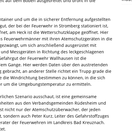
eit auf dem Boden ausgebreitet und droht in die
Sonntagnachmittag über 200 Einsatzkräfte
Für
sich
[…]
[…]
am Stützpunkt Waldböckelheim. Nach einer
von Feuerwehren, THW, Rettungsdienst und
dreijährigen Planungs- und Bauphase
Polizei. Gegen 16:30 Uhr erfolgte die
konnte das sehnlichst erwarte
tainer und um die in sicherer Entfernung aufgestellten
überörtliche Anforderung der
[…]
Tanklöschfahrzeug 3000 (TLF 3000) endlich
, der bei der Feuerwehr in Stromberg stationiert ist,
in
[…]
fnet, am Heck ist die Wetterschutzklappe geöffnet. Hier
hs Feuerwehrmänner mit ihren Atemschutzgeräten in die
 gezwängt, um sich anschließend ausgerüstet mit
n und Messgeräten in Richtung des leckgeschlagenen
efahrgut der Feuerwehr Wallhausen ist die
ollem Gange. Hier werden Daten über den austretenden
g gebracht, an anderer Stelle richtet ein Trupp grade die
se die Windrichtung bestimmen zu können, in die sich
er um die Umgebungstemperatur zu ermitteln.
rlichen Szenario ausschaut, ist eine gemeinsame
einheiten aus den Verbandsgemeinden Rüdesheim und
t nicht nur der Atemschutzüberwacher, der jeden
t, sondern auch Peter Kurz, Leiter des Gefahrstoffzuges
erater der Feuerwehren im Landkreis Bad Kreuznach.
et.