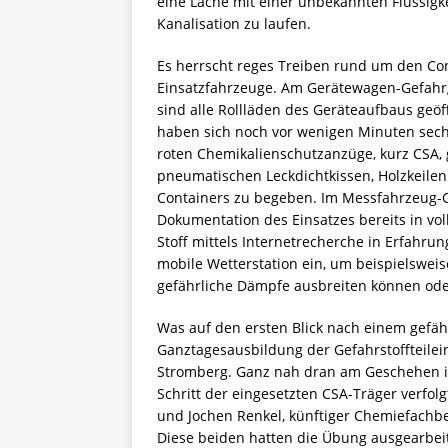
eine Lache mit einer unbekannten Flüssigk
Kanalisation zu laufen.
Es herrscht reges Treiben rund um den Con
Einsatzfahrzeuge. Am Gerätewagen-Gefahrgut
sind alle Rollläden des Geräteaufbaus geöf
haben sich noch vor wenigen Minuten sec
roten Chemikalienschutzanzüge, kurz CSA,
pneumatischen Leckdichtkissen, Holzkeile
Containers zu begeben. Im Messfahrzeug-G
Dokumentation des Einsatzes bereits in v
Stoff mittels Internetrecherche in Erfahrun
mobile Wetterstation ein, um beispielswei
gefährliche Dämpfe ausbreiten können od
Was auf den ersten Blick nach einem gefäh
Ganztagesausbildung der Gefahrstoffteil
Stromberg. Ganz nah dran am Geschehen is
Schritt der eingesetzten CSA-Träger verfolg
und Jochen Renkel, künftiger Chemiefachb
Diese beiden hatten die Übung ausgearbeit