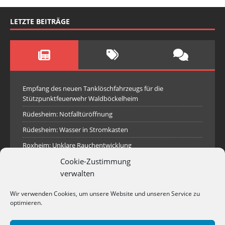
LETZTE BEITRÄGE
Empfang des neuen Tanklöschfahrzeugs für die
Stützpunktfeuerwehr Waldböckelheim
Rüdesheim: Notfalltüröffnung
Rüdesheim: Wasser in Stromkasten
Roxheim: Unklare Rauchentwicklung
Cookie-Zustimmung
Sprendlingen: Überörtliche Hilfe bei Industriebrand in
Sprendlingen
verwalten
Spall: Rauchsäule im Gelände
Wir verwenden Cookies, um unsere Website und unseren Service zu
Rüdesheim: Aufgerissener Dieseltank
optimieren.
Waldböckelheim: Brandnachschau