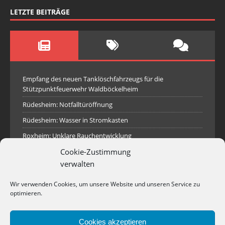
LETZTE BEITRÄGE
Empfang des neuen Tanklöschfahrzeugs für die
Stützpunktfeuerwehr Waldböckelheim
Rüdesheim: Notfalltüröffnung
Rüdesheim: Wasser in Stromkasten
Roxheim: Unklare Rauchentwicklung
Cookie-Zustimmung
Sprendlingen: Überörtliche Hilfe bei Industriebrand in
Sprendlingen
verwalten
Spall: Rauchsäule im Gelände
Wir verwenden Cookies, um unsere Website und unseren Service zu
Rüdesheim: Aufgerissener Dieseltank
optimieren.
Waldböckelheim: Brandnachschau
Cookies akzeptieren
Industriepark Pferdsfeld: Brand eines Holzpolter