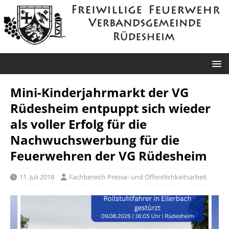
Mini-Kinderjahrmarkt der VG
Rüdesheim entpuppt sich wieder
als voller Erfolg für die
Nachwuchswerbung für die
Feuerwehren der VG Rüdesheim
11. Juli 2018
Fachbereich Presse- und Öffentlichkeitsarbeit
B41: Verkehrsunfall
Traisen: Rauchsäule im Gelände