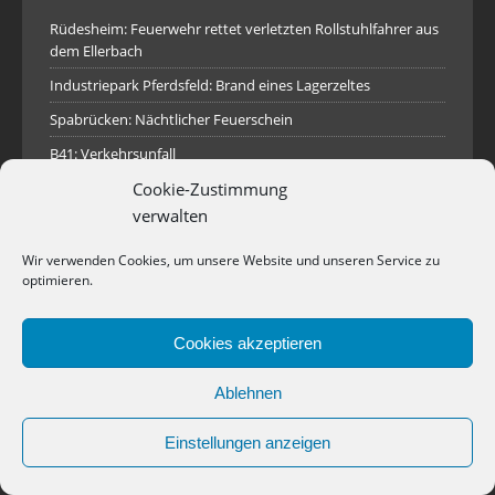
Rüdesheim: Feuerwehr rettet verletzten Rollstuhlfahrer aus
dem Ellerbach
Industriepark Pferdsfeld: Brand eines Lagerzeltes
Spabrücken: Nächtlicher Feuerschein
B41: Verkehrsunfall
Traisen: Rauchsäule im Gelände
Cookie-Zustimmung
verwalten
Hilfeleistungseinsatz Rotenfels
Empfang des neuen Tanklöschfahrzeugs für die
Wir verwenden Cookies, um unsere Website und unseren Service zu
Stützpunktfeuerwehr Waldböckelheim
optimieren.
Rüdesheim: Notfalltüröffnung
Cookies akzeptieren
Rüdesheim: Wasser in Stromkasten
Roxheim: Unklare Rauchentwicklung
Ablehnen
Einstellungen anzeigen
Copyright © 2026 | WordPress Theme von
MH Themes