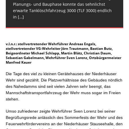
handelte sich
überörtliche Anforderung der
[…]
[…]
Planungs- und Bauphase konnte das sehnlichst
erwarte Tanklöschfahrzeug 3000 (TLF 3000) endlich
in
[…]
v.l.n.r.: stellvertretender Wehrführer Andreas Engels,
stellvertretender VG-Wehrleiter Jörn Trautmann, Bastian Butz,
Beigeordneter Michael Schlapp, Martin Blätz, Christian Daum,
Sebastian Gabelmann, Wehrführer Sven Lorenz, Ortsbürgermeister
Manfred Kauer
Die Tage des viel zu kleinen Gerätehauses der Niederhäuser
Wehr sind gezählt. Die Platzverhältnisse des Gebäudes nördlich
des Nahedamms sind seit vielen Jahren sehr beengt, das
Mannschaftstransportfahrzeug der Wehr muss sogar im Freien
stehen.
Umso zufriedener zeigte Wehrführer Sven Lorenz bei seiner
Begrüßungsrede anlässlich des Sommerfests der Wehr und des
Feuerwehrfördervereins an der Niederhäuser Stauseehalle, den