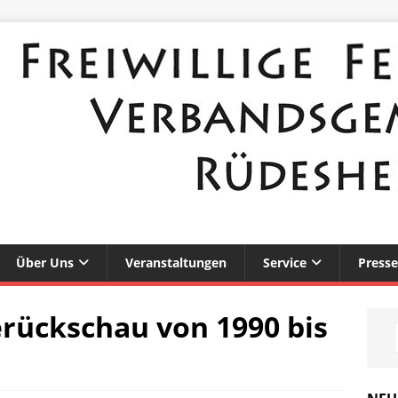
Über Uns
Veranstaltungen
Service
Presse
erückschau von 1990 bis