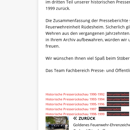
im dritten Teil unserer historischen Presse
1999 zurück.
Die Zusammenfassung der Presseberichte 
Feuerwehreinheit Rüdesheim. Sicherlich gi
Wehren aus den vergangenen Jahrzehnten. 
in Ihrem Archiv aufbewahren, würden wir 
freuen.
Wir wünschen Ihnen viel Spaß beim Stöbern 
Das Team Fachbereich Presse- und Öffentli
Historische Presserückschau 1990-1992
Herunterladen
Historische Presserückschau 1993-1994
Herunterladen
Historische Presserückschau 1995-1996
Herunterladen
Historische Presserückschau 1997
Herunterladen
Historische Presserückschau 1998-1999
Herunterladen
ZURÜCK
Goldenes Feuerwehr-Ehrenzeiche