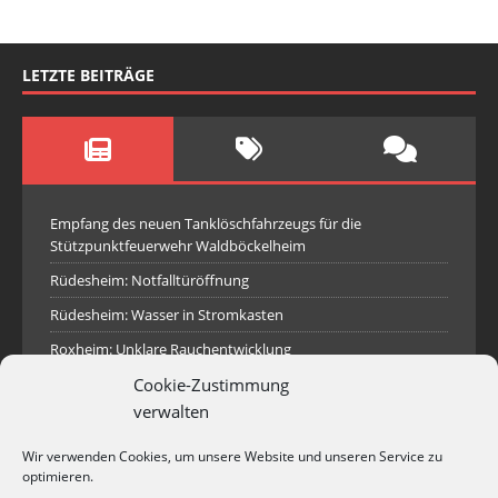
LETZTE BEITRÄGE
Empfang des neuen Tanklöschfahrzeugs für die
Stützpunktfeuerwehr Waldböckelheim
Rüdesheim: Notfalltüröffnung
Rüdesheim: Wasser in Stromkasten
Roxheim: Unklare Rauchentwicklung
Cookie-Zustimmung
Sprendlingen: Überörtliche Hilfe bei Industriebrand in
Sprendlingen
verwalten
Spall: Rauchsäule im Gelände
Wir verwenden Cookies, um unsere Website und unseren Service zu
Rüdesheim: Aufgerissener Dieseltank
optimieren.