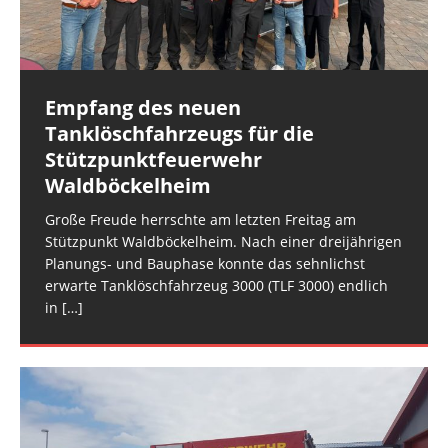
und der FEZ Rüdesheim am Montagabend. Es
und Polizei. Gegen 16:30 Uhr erfolgte die
handelte sich
überörtliche Anforderung der
[…]
[…]
Empfang des neuen
Rüdesheim: Notfalltüröffnung
Rüdesheim: Wasser in Stromkasten
Tanklöschfahrzeugs für die
Die Rüdesheimer Feuerwehr wurde am
Im Keller eines Mehrfamilienhauses im Rüdesheimer
Stützpunktfeuerwehr
Mittwochmorgen zu einer Notfalltüröffnung in der
Schlittweg stand am Dienstagmittag ein
Waldböckelheim
Rüdesheimer Ortslage alarmiert. (rg) Bildquelle:
Stromverteilkasten unter Wasser. Ursache war ein
Freiw. Feuerwehr VG Rüdesheim
Wasserschaden in einer Wohnung im ersten
Große Freude herrschte am letzten Freitag am
Obergeschoss. Für
[…]
Stützpunkt Waldböckelheim. Nach einer dreijährigen
Planungs- und Bauphase konnte das sehnlichst
erwarte Tanklöschfahrzeug 3000 (TLF 3000) endlich
in
[…]