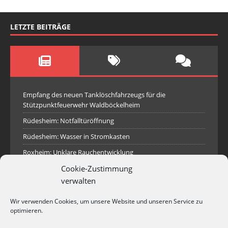
LETZTE BEITRÄGE
Empfang des neuen Tanklöschfahrzeugs für die
Stützpunktfeuerwehr Waldböckelheim
Rüdesheim: Notfalltüröffnung
Rüdesheim: Wasser in Stromkasten
Roxheim: Unklare Rauchentwicklung
Sprendlingen: Überörtliche Hilfe bei Industriebrand in
Cookie-Zustimmung
Sprendlingen
verwalten
Spall: Rauchsäule im Gelände
Wir verwenden Cookies, um unsere Website und unseren Service zu
Rüdesheim: Aufgerissener Dieseltank
optimieren.
Waldböckelheim: Brandnachschau