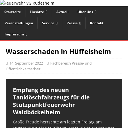
Startseite
Einsätze
Aktuell
Über Uns
Veranstaltungen
Service
Presse
Kontakt
Impressum
Wasserschaden in Hüffelsheim
14. September 2022
Fachbereich Presse- und
Öffentlichkeitsarbeit
Empfang des neuen
Tanklöschfahrzeugs für die
Stützpunktfeuerwehr
Waldböckelheim
Große Freude herrschte am letzten Freitag am