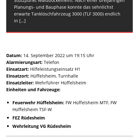
Stützpunkt Waldböckelheim. Nach einer dreijährigen
Planungs- und Bauphase konnte das sehnlichst
erwarte Tanklöschfahrzeug 3000 (TLF 3000) endlich
in
[…]
Datum:
14. September 2022 um 19:15 Uhr
Alarmierungsart:
Telefon
Einsatzart:
Hilfeleistungseinsatz H1
Einsatzort:
Hüffelsheim, Turnhalle
Einsatzleiter:
Wehrführer Hüffelsheim
Einheiten und Fahrzeuge:
Feuerwehr Hüffelsheim:
FW Hüffelsheim MTF, FW
Hüffelsheim TSF-W
FEZ Rüdesheim
Wehrleitung VG Rüdesheim