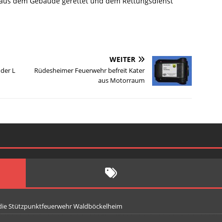
er aus dem Gebäude gerettet und dem Rettungsdienst
WEITER
 der L
Rüdesheimer Feuerwehr befreit Kater
aus Motorraum
 die Stützpunktfeuerwehr Waldböckelheim