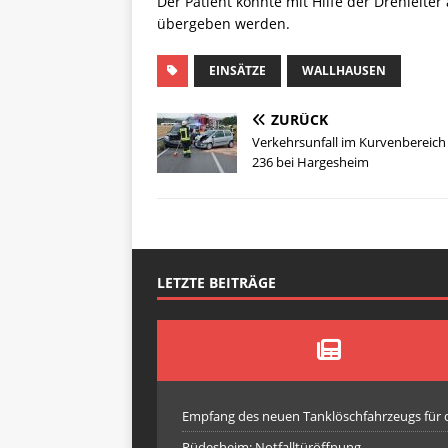
Der Patient konnte mit Hilfe der Drehleit
übergeben werden.
EINSÄTZE
WALLHAUSEN
ZURÜCK
Verkehrsunfall im Kurvenbereich
236 bei Hargesheim
LETZTE BEITRÄGE
Empfang des neuen Tanklöschfahrzeugs für
Rüdesheim: Notfalltüröffnung