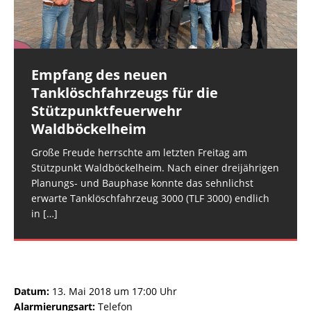
Rüdesheim, Am SchlittwegEinsatzleiter:
Brandeinsatz B1.05 (Fehlalarm)Einsatzort: Roxheim,
Sprendlingen, Gau-Bickelheimer StraßeEinsatzleiter:
Gruppenführer Rüdesheim 45Einheiten und
Gemarkung Ri. St. KatharinenEinsatzleiter:
BKI Landkreis Mainz-BingenEinheiten und
Fahrzeuge: Feuerwehr Rüdesheim: FW
[…]
Wehrleiter-Stellvertreter 2 VG RüdesheimEinheiten
Fahrzeuge: Feuerwehr Hargesheim-Roxheim: FW
und Fahrzeuge:
Hargesheim-Roxheim LF 20 KatS
[…]
[…]
Empfang des neuen
Rüdesheim: Notfalltüröffnung
Tanklöschfahrzeugs für die
Datum: 5. August 2026 um
Stützpunktfeuerwehr
08:41 UhrAlarmierungsart: DME,
Waldböckelheim
GroupAlarmEinsatzart: Hilfeleistungseinsatz H2 >
Hilfeleistungseinsatz H2.01Einsatzort: Rüdesheim,
Große Freude herrschte am letzten Freitag am
NahestraßeEinsatzleiter: Wehrleiter VG
Stützpunkt Waldböckelheim. Nach einer dreijährigen
RüdesheimEinheiten und Fahrzeuge: Einsatzgruppe
Planungs- und Bauphase konnte das sehnlichst
DLZ: Einsatzgruppe DLZ mit
[…]
erwarte Tanklöschfahrzeug 3000 (TLF 3000) endlich
in
[…]
Datum:
13. Mai 2018 um 17:00 Uhr
Alarmierungsart:
Telefon