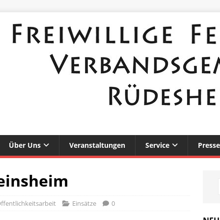
Über Uns
Veranstaltungen
Service
Presse
Weinsheim
ffentlichkeitsarbeit
Einsätze
0