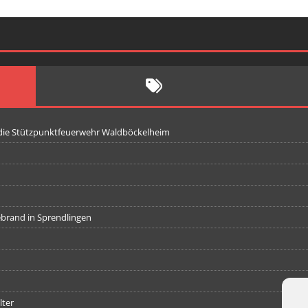
 die Stützpunktfeuerwehr Waldböckelheim
iebrand in Sprendlingen
lter