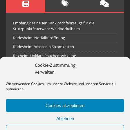
Empfang des neuen Tanklöschfahrzeugs für die
Stützpunktfeuerwehr Waldböckelheim
Rüdesheim: Notfalltüröffnung
Rüdesheim: Wasser in Stromkasten
Roxheim: Unklare Rauchentwicklung
Cookie-Zustimmung
Sprendlingen: Überörtliche Hilfe bei Industriebrand in
Sprendlingen
verwalten
Spall: Rauchsäule im Gelände
Wir verwenden Cookies, um unsere Website und unseren Service zu
Rüdesheim: Aufgerissener Dieseltank
optimieren.
Waldböckelheim: Brandnachschau
Cookies akzeptieren
Industriepark Pferdsfeld: Brand eines Holzpolter
Bad Sobernheim: Stallungsbrand
Ablehnen