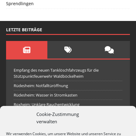
Sprendlingen
LETZTE BEITRÄGE
Empfang des neuen Tanklöschfahrzeugs für die
Stützpunktfeuerwehr Waldböckelheim
Rüdesheim: Notfalltüröffnung
Rüdesheim: Wasser in Stromkasten
Roxheim: Unklare Rauchentwicklung
Cookie-Zustimmung
Sprendlingen: Überörtliche Hilfe bei Industriebrand in
Sprendlingen
verwalten
Spall: Rauchsäule im Gelände
Wir verwenden Cookies, um unsere Website und unseren Service zu