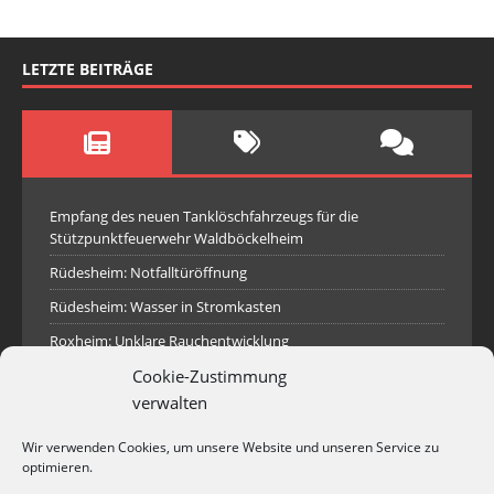
LETZTE BEITRÄGE
Empfang des neuen Tanklöschfahrzeugs für die
Stützpunktfeuerwehr Waldböckelheim
Rüdesheim: Notfalltüröffnung
Rüdesheim: Wasser in Stromkasten
Roxheim: Unklare Rauchentwicklung
Cookie-Zustimmung
Sprendlingen: Überörtliche Hilfe bei Industriebrand in
Sprendlingen
verwalten
Spall: Rauchsäule im Gelände
Wir verwenden Cookies, um unsere Website und unseren Service zu
Rüdesheim: Aufgerissener Dieseltank
optimieren.