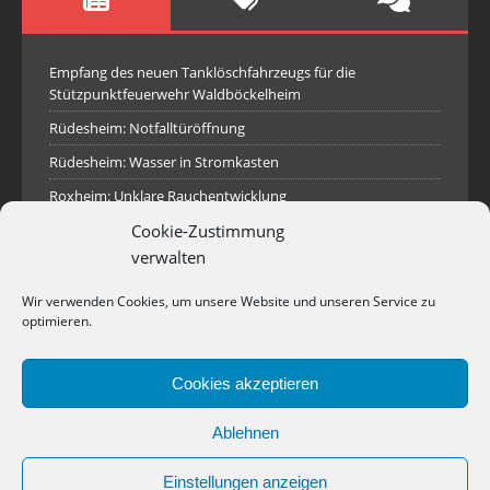
Empfang des neuen Tanklöschfahrzeugs für die
Stützpunktfeuerwehr Waldböckelheim
Rüdesheim: Notfalltüröffnung
Rüdesheim: Wasser in Stromkasten
Roxheim: Unklare Rauchentwicklung
Cookie-Zustimmung
Sprendlingen: Überörtliche Hilfe bei Industriebrand in
Sprendlingen
verwalten
Spall: Rauchsäule im Gelände
Wir verwenden Cookies, um unsere Website und unseren Service zu
Rüdesheim: Aufgerissener Dieseltank
optimieren.
Waldböckelheim: Brandnachschau
Cookies akzeptieren
Industriepark Pferdsfeld: Brand eines Holzpolter
Bad Sobernheim: Stallungsbrand
Ablehnen
Einstellungen anzeigen