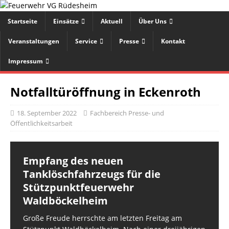
Startseite
Einsätze
Aktuell
Über Uns
Veranstaltungen
Service
Presse
Kontakt
Impressum
Notfalltüröffnung in Eckenroth
18. September 2022
Fachbereich Presse- und
Öffentlichkeitsarbeit
Empfang des neuen
Tanklöschfahrzeugs für die
Stützpunktfeuerwehr
Waldböckelheim
Große Freude herrschte am letzten Freitag am