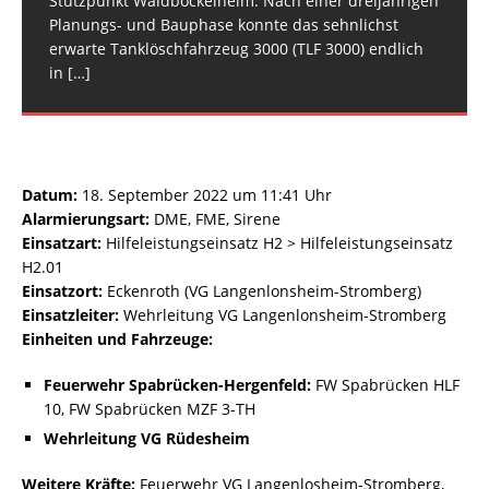
Stützpunkt Waldböckelheim. Nach einer dreijährigen
Planungs- und Bauphase konnte das sehnlichst
erwarte Tanklöschfahrzeug 3000 (TLF 3000) endlich
in
[…]
Datum:
18. September 2022 um 11:41 Uhr
Alarmierungsart:
DME, FME, Sirene
Einsatzart:
Hilfeleistungseinsatz H2 > Hilfeleistungseinsatz
H2.01
Einsatzort:
Eckenroth (VG Langenlonsheim-Stromberg)
Einsatzleiter:
Wehrleitung VG Langenlonsheim-Stromberg
Einheiten und Fahrzeuge:
Feuerwehr Spabrücken-Hergenfeld:
FW Spabrücken HLF
10, FW Spabrücken MZF 3-TH
Wehrleitung VG Rüdesheim
Weitere Kräfte:
Feuerwehr VG Langenlosheim-Stromberg,