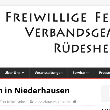
Über Uns
Veranstaltungen
Service
Presse
n in Niederhausen
fentlichkeitsarbeit
2022
,
Aktuelles
,
Einsätze
0