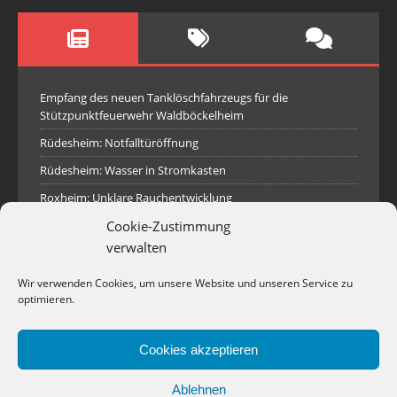
Empfang des neuen Tanklöschfahrzeugs für die
Stützpunktfeuerwehr Waldböckelheim
Rüdesheim: Notfalltüröffnung
Rüdesheim: Wasser in Stromkasten
Roxheim: Unklare Rauchentwicklung
Cookie-Zustimmung
Sprendlingen: Überörtliche Hilfe bei Industriebrand in
Sprendlingen
verwalten
Spall: Rauchsäule im Gelände
Wir verwenden Cookies, um unsere Website und unseren Service zu
Rüdesheim: Aufgerissener Dieseltank
optimieren.
Waldböckelheim: Brandnachschau
Cookies akzeptieren
Industriepark Pferdsfeld: Brand eines Holzpolter
Bad Sobernheim: Stallungsbrand
Ablehnen