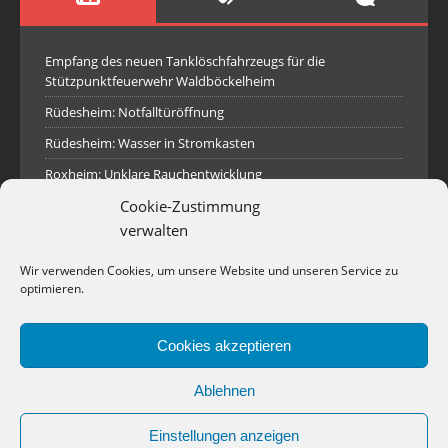
Empfang des neuen Tanklöschfahrzeugs für die
Stützpunktfeuerwehr Waldböckelheim
Rüdesheim: Notfalltüröffnung
Rüdesheim: Wasser in Stromkasten
Roxheim: Unklare Rauchentwicklung
Cookie-Zustimmung
Sprendlingen: Überörtliche Hilfe bei Industriebrand in
Sprendlingen
verwalten
Spall: Rauchsäule im Gelände
Wir verwenden Cookies, um unsere Website und unseren Service zu
Rüdesheim: Aufgerissener Dieseltank
optimieren.
Waldböckelheim: Brandnachschau
Cookies akzeptieren
Industriepark Pferdsfeld: Brand eines Holzpolter
Bad Sobernheim: Stallungsbrand
Ablehnen
Einstellungen anzeigen