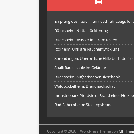
Empfang des neuen Tanklöschfahrzeugs für
Rüdesheim: Notfalltüröffnung
Rüdesheim: Wasser in Stromkasten
Roxheim: Unklare Rauchentwicklung
Sprendlingen: Überörtliche Hilfe bei Industr
Spall: Rauchsäule im Gelände
Rüdesheim: Aufgerissener Dieseltank
Waldböckelheim: Brandnachschau
Industriepark Pferdsfeld: Brand eines Holzpo
Bad Sobernheim: Stallungsbrand
Copyright © 2026 | WordPress Theme von
MH The