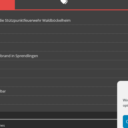
 die Stützpunktfeuerwehr Waldböckelheim
iebrand in Sprendlingen
lter
Wir
opt
mes