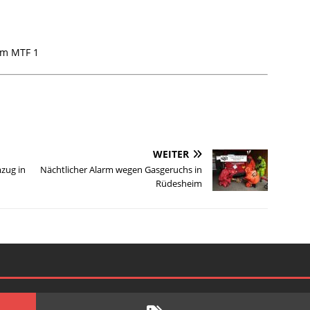
m MTF 1
WEITER
zug in
Nächtlicher Alarm wegen Gasgeruchs in
Rüdesheim