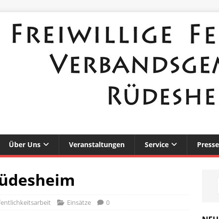
Über Uns
Veranstaltungen
Service
Presse
Rüdesheim
entlichkeitsarbeit
Einsätze
0