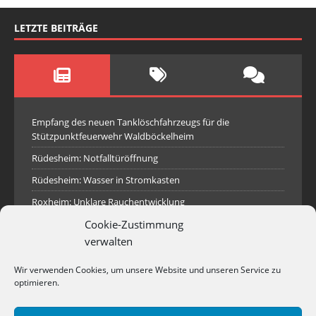
LETZTE BEITRÄGE
Empfang des neuen Tanklöschfahrzeugs für die
Stützpunktfeuerwehr Waldböckelheim
Rüdesheim: Notfalltüröffnung
Rüdesheim: Wasser in Stromkasten
Roxheim: Unklare Rauchentwicklung
Sprendlingen: Überörtliche Hilfe bei Industriebrand in
Cookie-Zustimmung
Sprendlingen
verwalten
Spall: Rauchsäule im Gelände
Wir verwenden Cookies, um unsere Website und unseren Service zu
Rüdesheim: Aufgerissener Dieseltank
optimieren.
Waldböckelheim: Brandnachschau